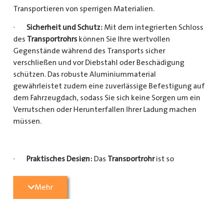
Transportieren von sperrigen Materialien.
·
Sicherheit und Schutz:
Mit dem integrierten Schloss
des
Transportrohrs
können Sie Ihre wertvollen
Gegenstände während des Transports sicher
verschließen und vor Diebstahl oder Beschädigung
schützen. Das robuste Aluminiummaterial
gewährleistet zudem eine zuverlässige Befestigung auf
dem Fahrzeugdach, sodass Sie sich keine Sorgen um ein
Verrutschen oder Herunterfallen Ihrer Ladung machen
müssen.
·
Praktisches Design:
Das
Transportrohr
ist so
konzipiert, dass es eine Vielzahl von langen
Gegenständen sicher und einfach transportieren kann
Mehr
(Das
Transportrohr
gibt es in 5 verschiedenen Längen).
Egal, ob Sie Kupferrohre für Ihre Installationsarbeiten,
Kunststoffrohre für den Sanitärbereich oder Holzlatten