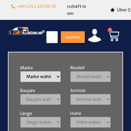
Lokalgeschäft in
+49 5251 29709 90
Über 15 Jahre Erfahrung
Paderborn
0
suchen
Marke
Modell
Baujahr
Antrieb
Länge
Höhe