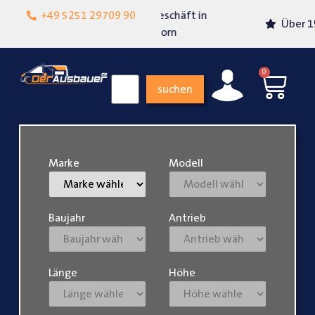
Lokalgeschäft in
+49 5251 29709 90
Über 15 Jahre Erfahrung
Paderborn
0
suchen
Marke
Modell
Baujahr
Antrieb
Länge
Höhe