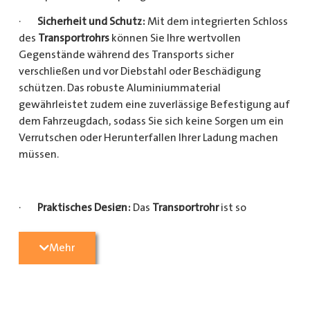
·
Sicherheit und Schutz:
Mit dem integrierten Schloss
des
Transportrohrs
können Sie Ihre wertvollen
Gegenstände während des Transports sicher
verschließen und vor Diebstahl oder Beschädigung
schützen. Das robuste Aluminiummaterial
gewährleistet zudem eine zuverlässige Befestigung auf
dem Fahrzeugdach, sodass Sie sich keine Sorgen um ein
Verrutschen oder Herunterfallen Ihrer Ladung machen
müssen.
·
Praktisches Design:
Das
Transportrohr
ist so
konzipiert, dass es eine Vielzahl von langen
Gegenständen sicher und einfach transportieren kann
Mehr
(Das
Transportrohr
gibt es in 5 verschiedenen Längen).
Egal, ob Sie Kupferrohre für Ihre Installationsarbeiten,
Kunststoffrohre für den Sanitärbereich oder Holzlatten
für den Bau benötigen, dieses
Transportrohr
bietet