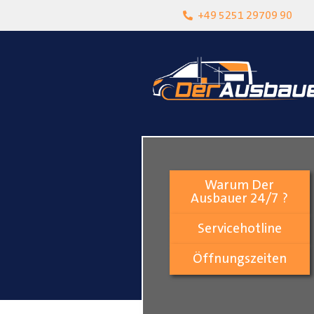
heit
Lokalgeschäft in Paderborn
+49 5251 29709 90
Warum Der
Ausbauer 24/7 ?
Servicehotline
Öffnungszeiten