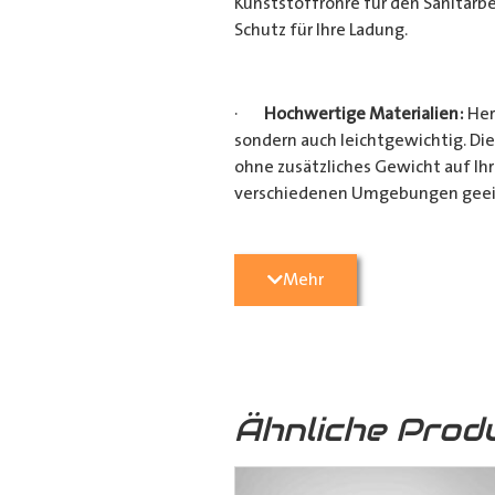
Kunststoffrohre für den Sanitärbe
Schutz für Ihre Ladung.
·
Hochwertige Materialien:
Her
sondern auch leichtgewichtig. Die
ohne zusätzliches Gewicht auf Ih
verschiedenen Umgebungen geei
·
Vielseitige Anwendungsmögli
Mehr
Heimwerkerprojekten, dieses
Tra
effizient transportieren möchten
Verarbeitung ist es ein unverzicht
Ähnliche Prod
·
Verschiedene Variationen:
Da
(160mm x 110mm & 160mm x 160