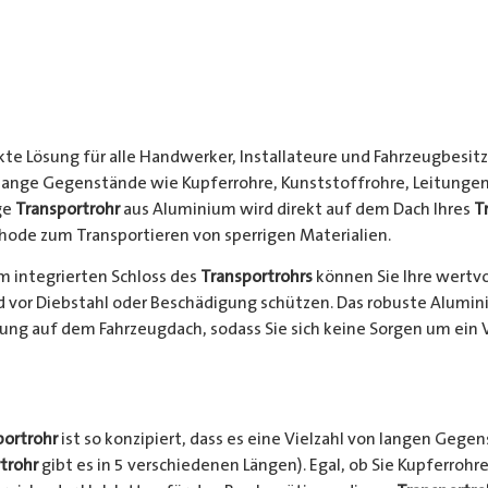
kte Lösung für alle Handwerker, Installateure und Fahrzeugbesitze
 lange Gegenstände wie Kupferrohre, Kunststoffrohre, Leitungen
ge
Transportrohr
aus Aluminium wird direkt auf dem Dach Ihres
T
hode zum Transportieren von sperrigen Materialien.
 integrierten Schloss des
Transportrohrs
können Sie Ihre wertv
nd vor Diebstahl oder Beschädigung schützen. Das robuste Alumi
ung auf dem Fahrzeugdach, sodass Sie sich keine Sorgen um ein 
portrohr
ist so konzipiert, dass es eine Vielzahl von langen Gege
trohr
gibt es in 5 verschiedenen Längen). Egal, ob Sie Kupferrohre 