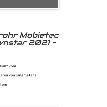
rohr Mobietec
wnstar 2021 –
Kant Rohr
eren von Langmaterial
stem
ing_class]