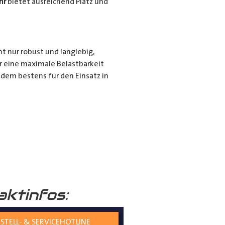
hr
bietet ausreichend Platz und
ht nur robust und langlebig,
r eine maximale Belastbarkeit
dem bestens für den Einsatz in
r für den privaten Gebrauch bei
ie langen Gegenstände sicher und
nd seiner hochwertigen
tiert.
aktinfos:
STELL- & SERVICEHOTLINE