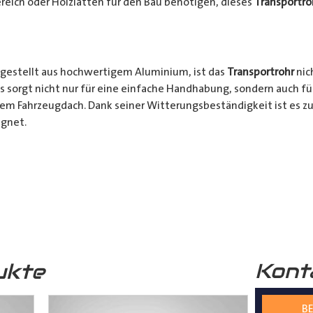
reich oder Holzlatten für den Bau benötigen, dieses
Transportro
gestellt aus hochwertigem Aluminium, ist das
Transportrohr
nic
s sorgt nicht nur für eine einfache Handhabung, sondern auch fü
rem Fahrzeugdach. Dank seiner Witterungsbeständigkeit ist es zu
gnet.
chkeiten:
Ob für den professionellen Einsatz auf Baustellen ode
nsportrohr
ist die ideale Lösung für alle Transporter Besitzer, d
. Mit seinem integrierten Schloss, seinem praktischen Design u
bares Zubehör für jeden, der häufig sperrige Materialien transpor
Kont
ukte
s
Transportrohr
gibt es in 2 unterschiedlichen Formen
mm) und in 4 verschiedenen Längen (2000mm – 5000mm)
BE