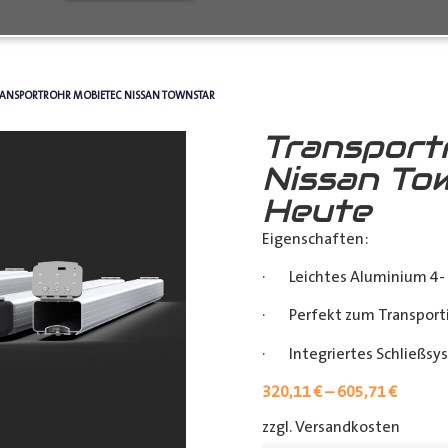
RANSPORTROHR MOBIETEC NISSAN TOWNSTAR
Transport
Nissan To
Heute
Eigenschaften:
· Leichtes Aluminium 4- 
· Perfekt zum Transporti
· Integriertes Schließsy
320,11
€
–
605,71
€
zzgl. Versandkosten
[shipp