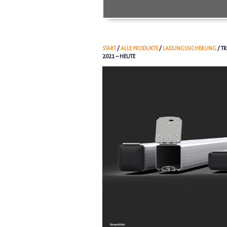
START
/
ALLE PRODUKTE
/
LADUNGSSICHERUNG
/ T
2021 – HEUTE