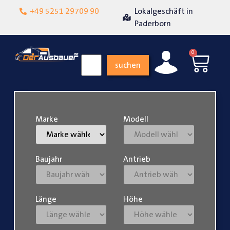
+49 5251 29709 90
Lokalgeschäft in
Über 15 Jahre Erfah
eit
Paderborn
0
suchen
Marke
Modell
Baujahr
Antrieb
Länge
Höhe