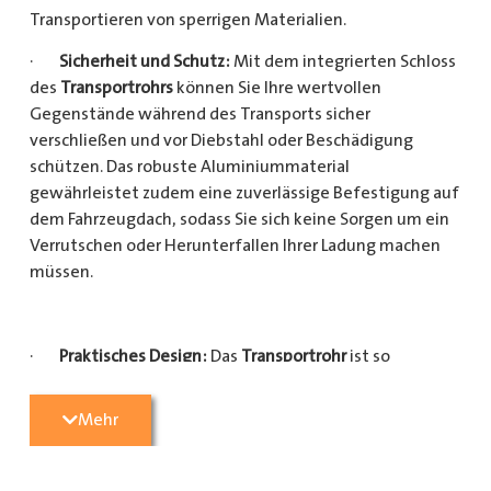
Transportieren von sperrigen Materialien.
·
Sicherheit und Schutz:
Mit dem integrierten Schloss
des
Transportrohrs
können Sie Ihre wertvollen
Gegenstände während des Transports sicher
verschließen und vor Diebstahl oder Beschädigung
schützen. Das robuste Aluminiummaterial
gewährleistet zudem eine zuverlässige Befestigung auf
dem Fahrzeugdach, sodass Sie sich keine Sorgen um ein
Verrutschen oder Herunterfallen Ihrer Ladung machen
müssen.
·
Praktisches Design:
Das
Transportrohr
ist so
konzipiert, dass es eine Vielzahl von langen
Gegenständen sicher und einfach transportieren kann
Mehr
(Das
Transportrohr
gibt es in 5 verschiedenen Längen).
Egal, ob Sie Kupferrohre für Ihre Installationsarbeiten,
Kunststoffrohre für den Sanitärbereich oder Holzlatten