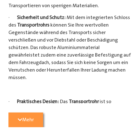
Transportieren von sperrigen Materialien.
·
Sicherheit und Schutz:
Mit dem integrierten Schloss
des
Transportrohrs
können Sie Ihre wertvollen
Gegenstände während des Transports sicher
verschließen und vor Diebstahl oder Beschädigung
schützen. Das robuste Aluminiummaterial
gewährleistet zudem eine zuverlässige Befestigung auf
dem Fahrzeugdach, sodass Sie sich keine Sorgen um ein
Verrutschen oder Herunterfallen Ihrer Ladung machen
müssen.
·
Praktisches Design:
Das
Transportrohr
ist so
konzipiert, dass es eine Vielzahl von langen
Gegenständen sicher und einfach transportieren kann
Mehr
(Das
Transportrohr
gibt es in 5 verschiedenen Längen).
Egal, ob Sie Kupferrohre für Ihre Installationsarbeiten,
Kunststoffrohre für den Sanitärbereich oder Holzlatten