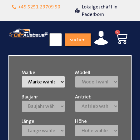
+49 5251 29709 90
Lokalgeschäft in
Über 15 Jahre Erf
nheit
Paderborn
0
suchen
Marke
Modell
Baujahr
Antrieb
Länge
Höhe