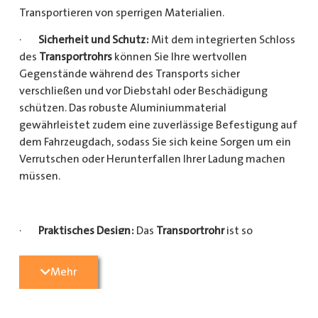
Transportieren von sperrigen Materialien.
·
Sicherheit und Schutz:
Mit dem integrierten Schloss
des
Transportrohrs
können Sie Ihre wertvollen
Gegenstände während des Transports sicher
verschließen und vor Diebstahl oder Beschädigung
schützen. Das robuste Aluminiummaterial
gewährleistet zudem eine zuverlässige Befestigung auf
dem Fahrzeugdach, sodass Sie sich keine Sorgen um ein
Verrutschen oder Herunterfallen Ihrer Ladung machen
müssen.
·
Praktisches Design:
Das
Transportrohr
ist so
konzipiert, dass es eine Vielzahl von langen
Gegenständen sicher und einfach transportieren kann
Mehr
(Das
Transportrohr
gibt es in 5 verschiedenen Längen).
Egal, ob Sie Kupferrohre für Ihre Installationsarbeiten,
Kunststoffrohre für den Sanitärbereich oder Holzlatten