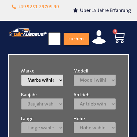
Lokalgeschäft in
+49 5251 29709 90
Über 15 Jahre Erfahrung
Paderborn
0
suchen
Marke
Modell
Baujahr
Antrieb
Länge
Höhe