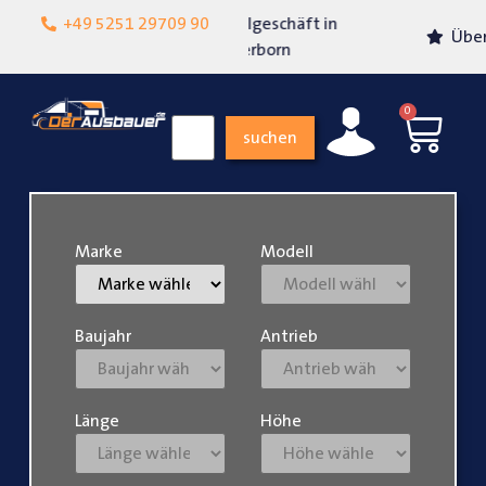
Lokalgeschäft in
+49 5251 29709 90
Über 15 Jahre Erfahrung
Paderborn
0
suchen
Marke
Modell
Baujahr
Antrieb
Länge
Höhe