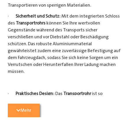
Transportieren von sperrigen Materialien.
·
Sicherheit und Schutz:
Mit dem integrierten Schloss
des
Transportrohrs
können Sie Ihre wertvollen
Gegenstände während des Transports sicher
verschließen und vor Diebstahl oder Beschädigung
schützen. Das robuste Aluminiummaterial
gewährleistet zudem eine zuverlässige Befestigung auf
dem Fahrzeugdach, sodass Sie sich keine Sorgen um ein
Verrutschen oder Herunterfallen Ihrer Ladung machen
müssen.
·
Praktisches Design:
Das
Transportrohr
ist so
konzipiert, dass es eine Vielzahl von langen
Gegenständen sicher und einfach transportieren kann
Mehr
(Das
Transportrohr
gibt es in 5 verschiedenen Längen).
Egal, ob Sie Kupferrohre für Ihre Installationsarbeiten,
Kunststoffrohre für den Sanitärbereich oder Holzlatten