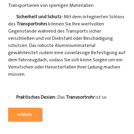
Transportieren von sperrigen Materialien.
·
Sicherheit und Schutz:
Mit dem integrierten Schloss
des
Transportrohrs
können Sie Ihre wertvollen
Gegenstände während des Transports sicher
verschließen und vor Diebstahl oder Beschädigung
schützen. Das robuste Aluminiummaterial
gewährleistet zudem eine zuverlässige Befestigung auf
dem Fahrzeugdach, sodass Sie sich keine Sorgen um ein
Verrutschen oder Herunterfallen Ihrer Ladung machen
müssen.
·
Praktisches Design:
Das
Transportrohr
ist so
konzipiert, dass es eine Vielzahl von langen
Gegenständen sicher und einfach transportieren kann
Mehr
(Das
Transportrohr
gibt es in 5 verschiedenen Längen).
Egal, ob Sie Kupferrohre für Ihre Installationsarbeiten,
Kunststoffrohre für den Sanitärbereich oder Holzlatten