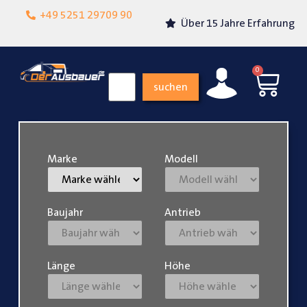
Lokalgeschäft in
+49 5251 29709 90
Über 15 Jahre Erfahrung
Paderborn
0
suchen
Marke
Modell
Baujahr
Antrieb
Länge
Höhe