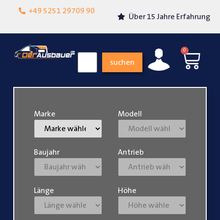
Lokalgeschäft in
+49 5251 29709 90
Über 15 Jahre Erfahrung
Paderborn
0
suchen
Marke
Modell
Baujahr
Antrieb
Länge
Höhe