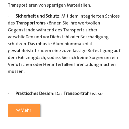
Transportieren von sperrigen Materialien.
·
Sicherheit und Schutz:
Mit dem integrierten Schloss
des
Transportrohrs
können Sie Ihre wertvollen
Gegenstände während des Transports sicher
verschließen und vor Diebstahl oder Beschädigung
schützen. Das robuste Aluminiummaterial
gewährleistet zudem eine zuverlässige Befestigung auf
dem Fahrzeugdach, sodass Sie sich keine Sorgen um ein
Verrutschen oder Herunterfallen Ihrer Ladung machen
müssen.
·
Praktisches Design:
Das
Transportrohr
ist so
konzipiert, dass es eine Vielzahl von langen
Gegenständen sicher und einfach transportieren kann
Mehr
(Das
Transportrohr
gibt es in 5 verschiedenen Längen).
Egal, ob Sie Kupferrohre für Ihre Installationsarbeiten,
Kunststoffrohre für den Sanitärbereich oder Holzlatten