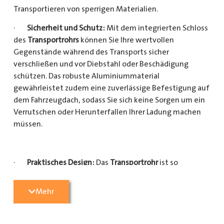
Transportieren von sperrigen Materialien.
·
Sicherheit und Schutz:
Mit dem integrierten Schloss
des
Transportrohrs
können Sie Ihre wertvollen
Gegenstände während des Transports sicher
verschließen und vor Diebstahl oder Beschädigung
schützen. Das robuste Aluminiummaterial
gewährleistet zudem eine zuverlässige Befestigung auf
dem Fahrzeugdach, sodass Sie sich keine Sorgen um ein
Verrutschen oder Herunterfallen Ihrer Ladung machen
müssen.
·
Praktisches Design:
Das
Transportrohr
ist so
konzipiert, dass es eine Vielzahl von langen
Gegenständen sicher und einfach transportieren kann
Mehr
(Das
Transportrohr
gibt es in 5 verschiedenen Längen).
Egal, ob Sie Kupferrohre für Ihre Installationsarbeiten,
Kunststoffrohre für den Sanitärbereich oder Holzlatten