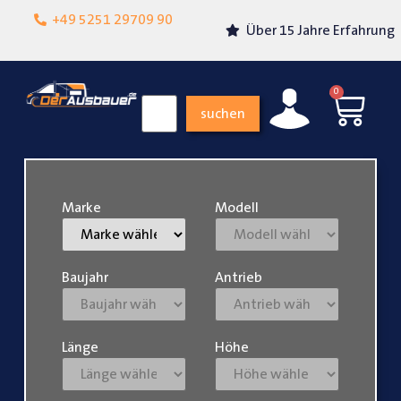
Lokalgeschäft in
+49 5251 29709 90
Über 15 Jahre Erfahrung
Paderborn
0
suchen
Marke
Modell
Baujahr
Antrieb
Länge
Höhe