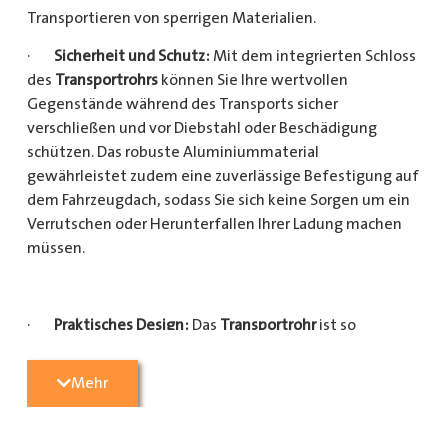
Transportieren von sperrigen Materialien.
·
Sicherheit und Schutz:
Mit dem integrierten Schloss
des
Transportrohrs
können Sie Ihre wertvollen
Gegenstände während des Transports sicher
verschließen und vor Diebstahl oder Beschädigung
schützen. Das robuste Aluminiummaterial
gewährleistet zudem eine zuverlässige Befestigung auf
dem Fahrzeugdach, sodass Sie sich keine Sorgen um ein
Verrutschen oder Herunterfallen Ihrer Ladung machen
müssen.
·
Praktisches Design:
Das
Transportrohr
ist so
konzipiert, dass es eine Vielzahl von langen
Gegenständen sicher und einfach transportieren kann
Mehr
(Das
Transportrohr
gibt es in 5 verschiedenen Längen).
Egal, ob Sie Kupferrohre für Ihre Installationsarbeiten,
Kunststoffrohre für den Sanitärbereich oder Holzlatten