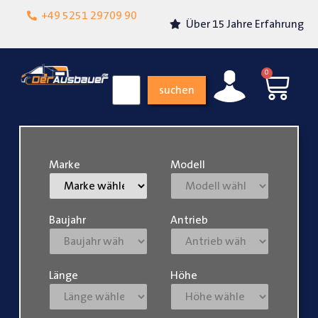
Lokalgeschäft in
+49 5251 29709 90
Über 15 Jahre Erfahrung
Paderborn
0
suchen
Marke
Modell
Baujahr
Antrieb
Länge
Höhe