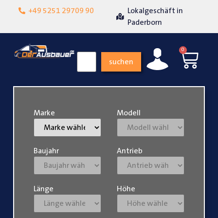
+49 5251 29709 90
Lokalgeschäft in
Über 1
enzufriedenheit
Paderborn
0
suchen
Marke
Modell
Baujahr
Antrieb
Länge
Höhe