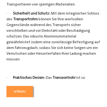
Transportieren von sperrigen Materialien.
·
Sicherheit und Schutz:
Mit dem integrierten Schloss
des
Transportrohrs
können Sie Ihre wertvollen
Gegenstände während des Transports sicher
verschließen und vor Diebstahl oder Beschädigung
schützen. Das robuste Aluminiummaterial
gewährleistet zudem eine zuverlässige Befestigung auf
dem Fahrzeugdach, sodass Sie sich keine Sorgen um ein
Verrutschen oder Herunterfallen Ihrer Ladung machen
müssen.
·
Praktisches Design:
Das
Transportrohr
ist so
konzipiert, dass es eine Vielzahl von langen
Gegenständen sicher und einfach transportieren kann
Mehr
(Das
Transportrohr
gibt es in 5 verschiedenen Längen).
Egal, ob Sie Kupferrohre für Ihre Installationsarbeiten,
Kunststoffrohre für den Sanitärbereich oder Holzlatten