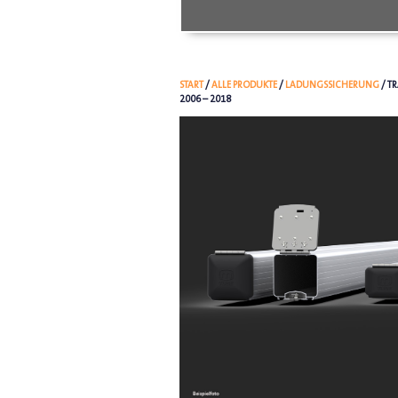
START
/
ALLE PRODUKTE
/
LADUNGSSICHERUNG
/ T
2006 – 2018