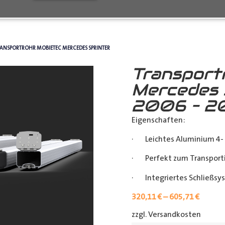
RANSPORTROHR MOBIETEC MERCEDES SPRINTER
Transport
Mercedes 
2006 – 2
Eigenschaften:
· Leichtes Aluminium 4- 
· Perfekt zum Transporti
· Integriertes Schließsy
320,11
€
–
605,71
€
zzgl. Versandkosten
[shipp