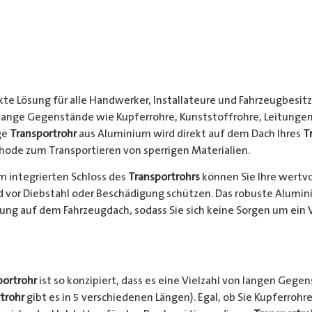
kte Lösung für alle Handwerker, Installateure und Fahrzeugbesitze
 lange Gegenstände wie Kupferrohre, Kunststoffrohre, Leitungen
ge
Transportrohr
aus Aluminium wird direkt auf dem Dach Ihres
T
hode zum Transportieren von sperrigen Materialien.
 integrierten Schloss des
Transportrohrs
können Sie Ihre wertv
nd vor Diebstahl oder Beschädigung schützen. Das robuste Alumi
ung auf dem Fahrzeugdach, sodass Sie sich keine Sorgen um ein 
portrohr
ist so konzipiert, dass es eine Vielzahl von langen Gege
trohr
gibt es in 5 verschiedenen Längen). Egal, ob Sie Kupferrohre 