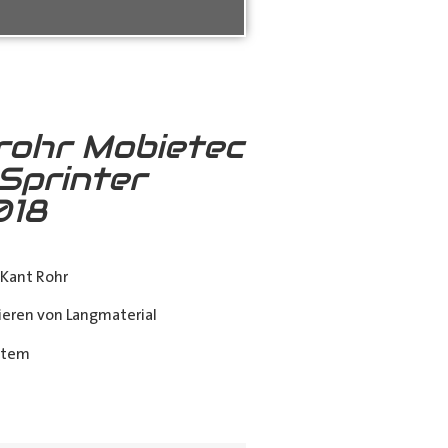
rohr Mobietec
Sprinter
018
Kant Rohr
eren von Langmaterial
stem
ing_class]