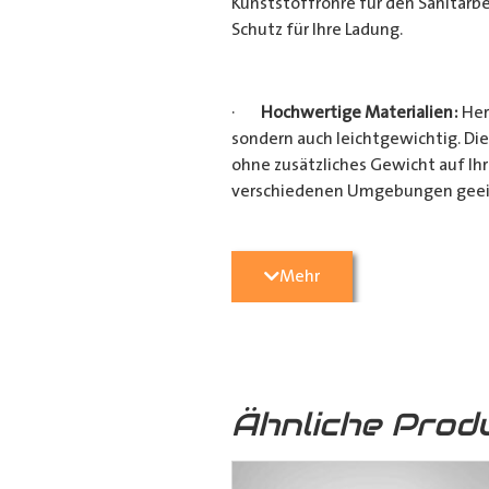
Kunststoffrohre für den Sanitärbe
Schutz für Ihre Ladung.
·
Hochwertige Materialien:
Her
sondern auch leichtgewichtig. Die
ohne zusätzliches Gewicht auf Ih
verschiedenen Umgebungen geei
·
Vielseitige Anwendungsmögli
Mehr
Heimwerkerprojekten, dieses
Tra
effizient transportieren möchten
Verarbeitung ist es ein unverzicht
Ähnliche Prod
·
Verschiedene Variationen:
Da
(160mm x 110mm & 160mm x 160