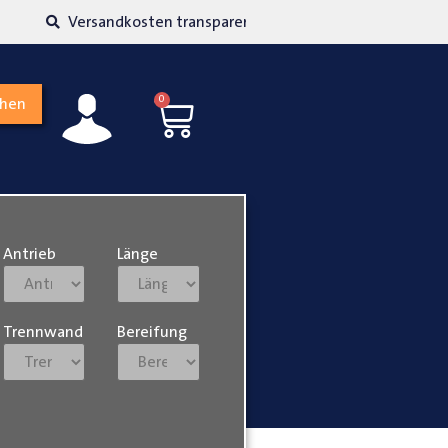
kosten transparent
Hohe Kundenzufriedenh
0
chen
Antrieb
Länge
Trennwand
Bereifung