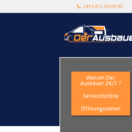
heit
Lokalgeschäft in Paderborn
+49 5251 29709 90
Warum Der
Ausbauer 24/7 ?
Servicehotline
Öffnungszeiten