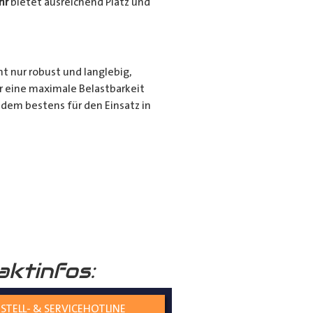
hr
bietet ausreichend Platz und
ht nur robust und langlebig,
r eine maximale Belastbarkeit
dem bestens für den Einsatz in
r für den privaten Gebrauch bei
ie langen Gegenstände sicher und
nd seiner hochwertigen
tiert.
aktinfos:
STELL- & SERVICEHOTLINE