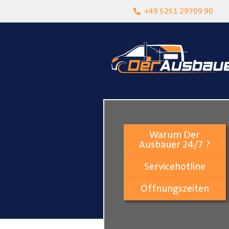
heit
Lokalgeschäft in Paderborn
+49 5251 29709 90
Warum Der
Ausbauer 24/7 ?
Servicehotline
Öffnungszeiten