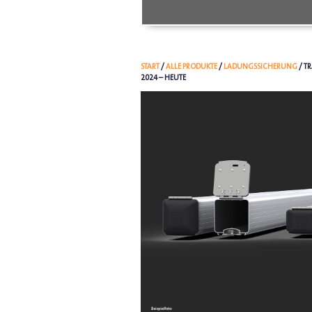
START
/
ALLE PRODUKTE
/
LADUNGSSICHERUNG
/ T
2024 – HEUTE