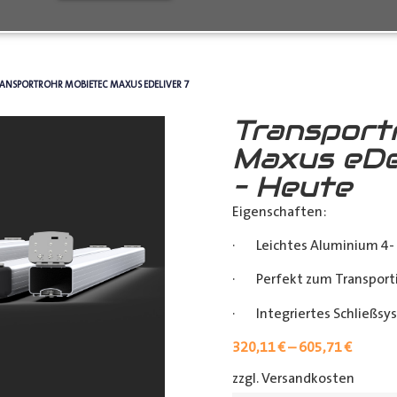
RANSPORTROHR MOBIETEC MAXUS EDELIVER 7
Transport
Maxus eDe
– Heute
Eigenschaften:
· Leichtes Aluminium 4- 
· Perfekt zum Transporti
· Integriertes Schließsy
320,11
€
–
605,71
€
zzgl. Versandkosten
[shipp