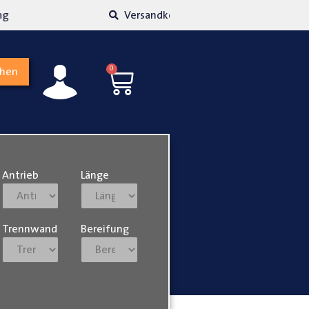
kosten transparent
Hohe Kundenzufriedenh
0
chen
Antrieb
Länge
Trennwand
Bereifung