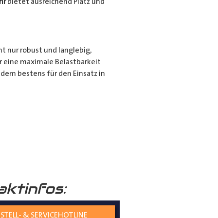
hr
bietet ausreichend Platz und
ht nur robust und langlebig,
r eine maximale Belastbarkeit
dem bestens für den Einsatz in
r für den privaten Gebrauch bei
ie langen Gegenstände sicher und
nd seiner hochwertigen
tiert.
aktinfos:
STELL- & SERVICEHOTLINE