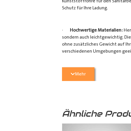
Kunststoffrohre für den Sanitärbe
Schutz für Ihre Ladung.
·
Hochwertige Materialien:
Her
sondern auch leichtgewichtig. Die
ohne zusätzliches Gewicht auf Ih
verschiedenen Umgebungen geei
·
Vielseitige Anwendungsmögli
Mehr
Heimwerkerprojekten, dieses
Tra
effizient transportieren möchten
Verarbeitung ist es ein unverzicht
Ähnliche Prod
·
Verschiedene Variationen:
Da
(160mm x 110mm & 160mm x 160