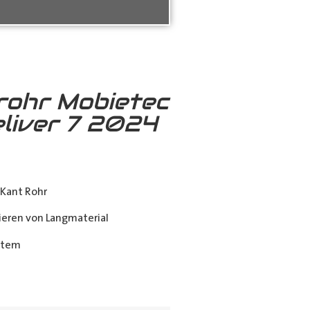
rohr Mobietec
liver 7 2024
Kant Rohr
eren von Langmaterial
stem
ing_class]