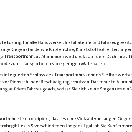
kte Lösung für alle Handwerker, Installateure und Fahrzeugbesitze
 lange Gegenstände wie Kupferrohre, Kunststoffrohre, Leitungen
ge
Transportrohr
aus Aluminium wird direkt auf dem Dach Ihres
T
hode zum Transportieren von sperrigen Materialien.
 integrierten Schloss des
Transportrohrs
können Sie Ihre wertv
nd vor Diebstahl oder Beschädigung schützen. Das robuste Alumi
ung auf dem Fahrzeugdach, sodass Sie sich keine Sorgen um ein 
portrohr
ist so konzipiert, dass es eine Vielzahl von langen Gege
trohr
gibt es in 5 verschiedenen Längen). Egal, ob Sie Kupferrohre 