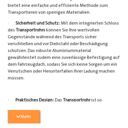
bietet eine einfache und effiziente Methode zum
Transportieren von sperrigen Materialien.
·
Sicherheit und Schutz:
Mit dem integrierten Schloss
des
Transportrohrs
können Sie Ihre wertvollen
Gegenstände während des Transports sicher
verschließen und vor Diebstahl oder Beschädigung
schützen. Das robuste Aluminiummaterial
gewährleistet zudem eine zuverlässige Befestigung auf
dem Fahrzeugdach, sodass Sie sich keine Sorgen um ein
Verrutschen oder Herunterfallen Ihrer Ladung machen
müssen.
·
Praktisches Design:
Das
Transportrohr
ist so
konzipiert, dass es eine Vielzahl von langen
Gegenständen sicher und einfach transportieren kann
Mehr
(Das
Transportrohr
gibt es in 5 verschiedenen Längen).
Egal, ob Sie Kupferrohre für Ihre Installationsarbeiten,