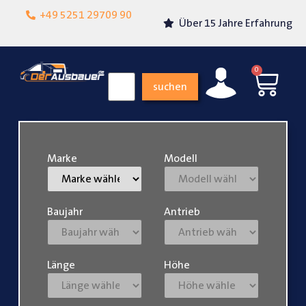
Lokalgeschäft in
+49 5251 29709 90
Über 15 Jahre Erfahrung
Paderborn
0
suchen
Marke
Modell
Baujahr
Antrieb
Länge
Höhe