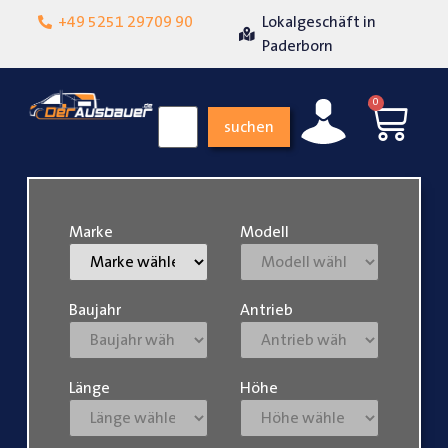
+49 5251 29709 90
Lokalgeschäft in
Über 15 Jahre Erf
nheit
Paderborn
0
suchen
Marke
Modell
Baujahr
Antrieb
Länge
Höhe