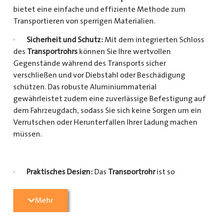
bietet eine einfache und effiziente Methode zum
Transportieren von sperrigen Materialien.
·
Sicherheit und Schutz:
Mit dem integrierten Schloss
des
Transportrohrs
können Sie Ihre wertvollen
Gegenstände während des Transports sicher
verschließen und vor Diebstahl oder Beschädigung
schützen. Das robuste Aluminiummaterial
gewährleistet zudem eine zuverlässige Befestigung auf
dem Fahrzeugdach, sodass Sie sich keine Sorgen um ein
Verrutschen oder Herunterfallen Ihrer Ladung machen
müssen.
·
Praktisches Design:
Das
Transportrohr
ist so
konzipiert, dass es eine Vielzahl von langen
Gegenständen sicher und einfach transportieren kann
Mehr
(Das
Transportrohr
gibt es in 5 verschiedenen Längen).
Egal, ob Sie Kupferrohre für Ihre Installationsarbeiten,