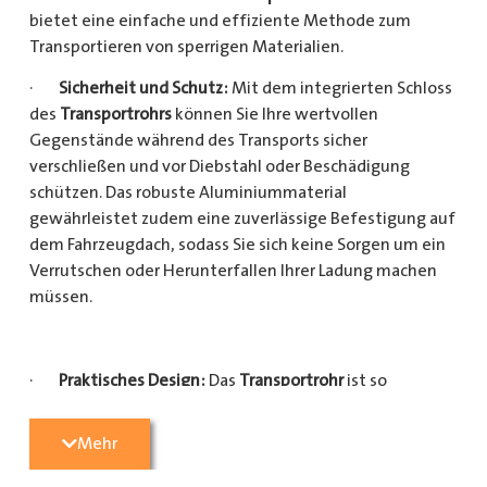
bietet eine einfache und effiziente Methode zum
Transportieren von sperrigen Materialien.
·
Sicherheit und Schutz:
Mit dem integrierten Schloss
des
Transportrohrs
können Sie Ihre wertvollen
Gegenstände während des Transports sicher
verschließen und vor Diebstahl oder Beschädigung
schützen. Das robuste Aluminiummaterial
gewährleistet zudem eine zuverlässige Befestigung auf
dem Fahrzeugdach, sodass Sie sich keine Sorgen um ein
Verrutschen oder Herunterfallen Ihrer Ladung machen
müssen.
·
Praktisches Design:
Das
Transportrohr
ist so
konzipiert, dass es eine Vielzahl von langen
Gegenständen sicher und einfach transportieren kann
Mehr
(Das
Transportrohr
gibt es in 5 verschiedenen Längen).
Egal, ob Sie Kupferrohre für Ihre Installationsarbeiten,