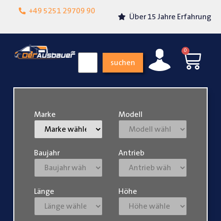
Lokalgeschäft in
+49 5251 29709 90
Über 15 Jahre Erfahrung
Paderborn
0
suchen
Marke
Modell
Baujahr
Antrieb
Länge
Höhe