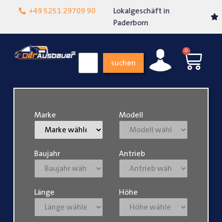
Lokalgeschäft in
+49 5251 29709 90
Über 15 Jahre Erfahrung
Paderborn
0
suchen
Marke
Modell
Baujahr
Antrieb
Länge
Höhe