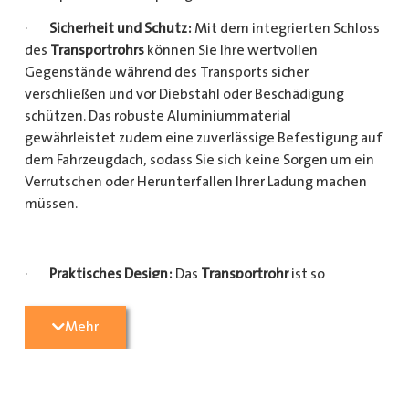
·
Sicherheit und Schutz:
Mit dem integrierten Schloss
des
Transportrohrs
können Sie Ihre wertvollen
Gegenstände während des Transports sicher
verschließen und vor Diebstahl oder Beschädigung
schützen. Das robuste Aluminiummaterial
gewährleistet zudem eine zuverlässige Befestigung auf
dem Fahrzeugdach, sodass Sie sich keine Sorgen um ein
Verrutschen oder Herunterfallen Ihrer Ladung machen
müssen.
·
Praktisches Design:
Das
Transportrohr
ist so
konzipiert, dass es eine Vielzahl von langen
Gegenständen sicher und einfach transportieren kann
Mehr
(Das
Transportrohr
gibt es in 5 verschiedenen Längen).
Egal, ob Sie Kupferrohre für Ihre Installationsarbeiten,
Kunststoffrohre für den Sanitärbereich oder Holzlatten
für den Bau benötigen, dieses
Transportrohr
bietet