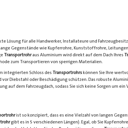
kte Lösung für alle Handwerker, Installateure und Fahrzeugbesitze
 lange Gegenstände wie Kupferrohre, Kunststoffrohre, Leitungen
ge
Transportrohr
aus Aluminium wird direkt auf dem Dach Ihres
T
hode zum Transportieren von sperrigen Materialien.
 integrierten Schloss des
Transportrohrs
können Sie Ihre wertv
nd vor Diebstahl oder Beschädigung schützen. Das robuste Alumi
ung auf dem Fahrzeugdach, sodass Sie sich keine Sorgen um ein 
portrohr
ist so konzipiert, dass es eine Vielzahl von langen Gege
trohr
gibt es in 5 verschiedenen Längen). Egal, ob Sie Kupferrohre 