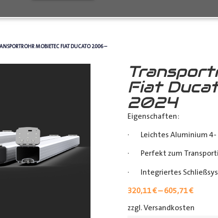
RANSPORTROHR MOBIETEC FIAT DUCATO 2006 –
Transport
Fiat Duca
2024
Eigenschaften:
· Leichtes Aluminium 4- 
· Perfekt zum Transporti
· Integriertes Schließsy
320,11
€
–
605,71
€
zzgl. Versandkosten
[shipp