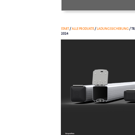
START
/
ALLE PRODUKTE
/
LADUNGSSICHERUNG
/ T
2024