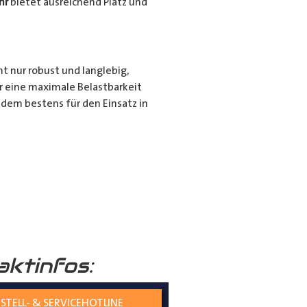
hr
bietet ausreichend Platz und
ht nur robust und langlebig,
r eine maximale Belastbarkeit
dem bestens für den Einsatz in
r für den privaten Gebrauch bei
ie langen Gegenstände sicher und
nd seiner hochwertigen
tiert.
aktinfos:
STELL- & SERVICEHOTLINE