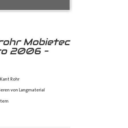
rohr Mobietec
to 2006 –
Kant Rohr
eren von Langmaterial
stem
ing_class]