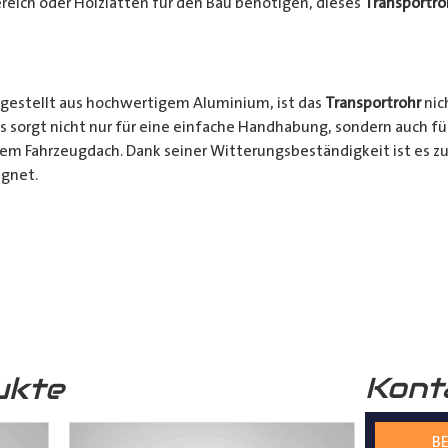
reich oder Holzlatten für den Bau benötigen, dieses
Transportro
gestellt aus hochwertigem Aluminium, ist das
Transportrohr
nic
s sorgt nicht nur für eine einfache Handhabung, sondern auch fü
rem Fahrzeugdach. Dank seiner Witterungsbeständigkeit ist es zu
gnet.
chkeiten:
Ob für den professionellen Einsatz auf Baustellen ode
nsportrohr
ist die ideale Lösung für alle Transporter Besitzer, d
. Mit seinem integrierten Schloss, seinem praktischen Design u
bares Zubehör für jeden, der häufig sperrige Materialien transpor
Kont
ukte
s
Transportrohr
gibt es in 2 unterschiedlichen Formen
mm) und in 4 verschiedenen Längen (2000mm – 5000mm)
BE