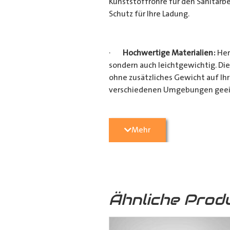
Kunststoffrohre für den Sanitärbe
Schutz für Ihre Ladung.
·
Hochwertige Materialien:
Her
sondern auch leichtgewichtig. Die
ohne zusätzliches Gewicht auf Ih
verschiedenen Umgebungen geei
·
Vielseitige Anwendungsmögli
Mehr
Heimwerkerprojekten, dieses
Tra
effizient transportieren möchten
Verarbeitung ist es ein unverzicht
Ähnliche Prod
·
Verschiedene Variationen:
Da
(160mm x 110mm & 160mm x 160