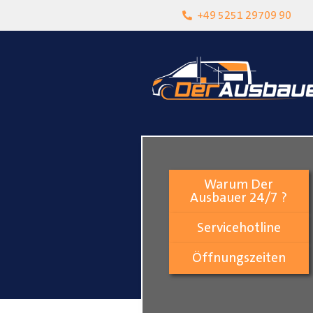
heit
Lokalgeschäft in Paderborn
+49 5251 29709 90
Warum Der
Ausbauer 24/7 ?
Servicehotline
Öffnungszeiten