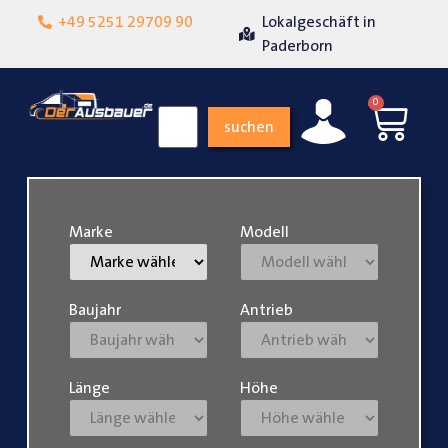
+49 5251 29709 90
Lokalgeschäft in
Über 15 Jahre Erfa
heit
Paderborn
0
suchen
Marke
Modell
Baujahr
Antrieb
Länge
Höhe