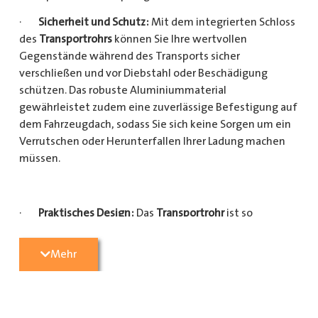
·
Sicherheit und Schutz:
Mit dem integrierten Schloss
des
Transportrohrs
können Sie Ihre wertvollen
Gegenstände während des Transports sicher
verschließen und vor Diebstahl oder Beschädigung
schützen. Das robuste Aluminiummaterial
gewährleistet zudem eine zuverlässige Befestigung auf
dem Fahrzeugdach, sodass Sie sich keine Sorgen um ein
Verrutschen oder Herunterfallen Ihrer Ladung machen
müssen.
·
Praktisches Design:
Das
Transportrohr
ist so
konzipiert, dass es eine Vielzahl von langen
Gegenständen sicher und einfach transportieren kann
Mehr
(Das
Transportrohr
gibt es in 5 verschiedenen Längen).
Egal, ob Sie Kupferrohre für Ihre Installationsarbeiten,
Kunststoffrohre für den Sanitärbereich oder Holzlatten
für den Bau benötigen, dieses
Transportrohr
bietet