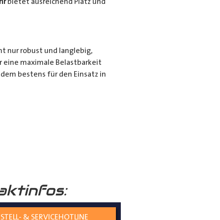
hr
bietet ausreichend Platz und
ht nur robust und langlebig,
r eine maximale Belastbarkeit
dem bestens für den Einsatz in
r für den privaten Gebrauch bei
ie langen Gegenstände sicher und
nd seiner hochwertigen
tiert.
aktinfos:
STELL- & SERVICEHOTLINE