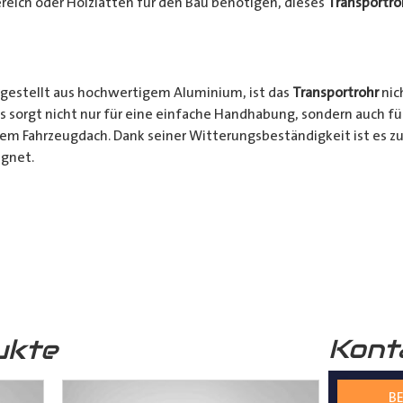
reich oder Holzlatten für den Bau benötigen, dieses
Transportro
gestellt aus hochwertigem Aluminium, ist das
Transportrohr
nic
s sorgt nicht nur für eine einfache Handhabung, sondern auch fü
rem Fahrzeugdach. Dank seiner Witterungsbeständigkeit ist es zu
gnet.
chkeiten:
Ob für den professionellen Einsatz auf Baustellen ode
nsportrohr
ist die ideale Lösung für alle Transporter Besitzer, d
. Mit seinem integrierten Schloss, seinem praktischen Design u
bares Zubehör für jeden, der häufig sperrige Materialien transpor
Kont
ukte
s
Transportrohr
gibt es in 2 unterschiedlichen Formen
mm) und in 4 verschiedenen Längen (2000mm – 5000mm)
BE