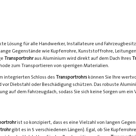
kte Lösung für alle Handwerker, Installateure und Fahrzeugbesitze
 lange Gegenstände wie Kupferrohre, Kunststoffrohre, Leitungen
ge
Transportrohr
aus Aluminium wird direkt auf dem Dach Ihres
T
hode zum Transportieren von sperrigen Materialien.
 integrierten Schloss des
Transportrohrs
können Sie Ihre wertv
nd vor Diebstahl oder Beschädigung schützen. Das robuste Alumi
ung auf dem Fahrzeugdach, sodass Sie sich keine Sorgen um ein 
portrohr
ist so konzipiert, dass es eine Vielzahl von langen Gege
trohr
gibt es in 5 verschiedenen Längen). Egal, ob Sie Kupferrohre 