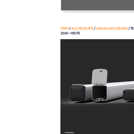
START
/
ALLE PRODUKTE
/
LADUNGSSICHERUNG
/ T
2018 – HEUTE