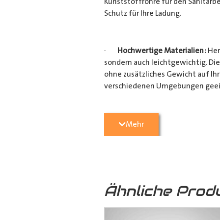
Kunststoffrohre für den Sanitärbe
Schutz für Ihre Ladung.
·
Hochwertige Materialien:
Her
sondern auch leichtgewichtig. Die
ohne zusätzliches Gewicht auf Ih
verschiedenen Umgebungen geei
·
Vielseitige Anwendungsmögli
Mehr
Heimwerkerprojekten, dieses
Tra
effizient transportieren möchten
Verarbeitung ist es ein unverzicht
Ähnliche Prod
·
Verschiedene Variationen:
Da
(160mm x 110mm & 160mm x 160