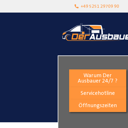
heit
Lokalgeschäft in Paderborn
+49 5251 29709 90
Warum Der
Ausbauer 24/7 ?
Servicehotline
Öffnungszeiten