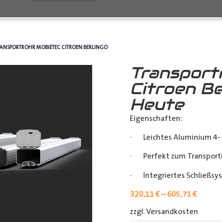
RANSPORTROHR MOBIETEC CITROEN BERLINGO
Transport
Citroen Be
Heute
Eigenschaften:
· Leichtes Aluminium 4- 
· Perfekt zum Transporti
· Integriertes Schließsy
320,11
€
–
605,71
€
zzgl. Versandkosten
[shipp