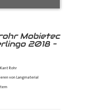
rohr Mobietec
rlingo 2018 –
Kant Rohr
eren von Langmaterial
stem
ing_class]