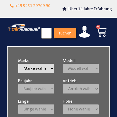
Lokalgeschäft in
+49 5251 29709 90
Über 15 Jahre Erfahrung
Paderborn
0
suchen
Marke
Modell
Baujahr
Antrieb
Länge
Höhe