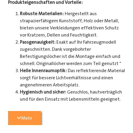
Produkteigenschaften und Vorteile:
Robuste Materialien:
Hergestellt aus
strapazierfähigem Kunststoff, Holz oder Metall,
bieten unsere Verkleidungen effektiven Schutz
vor Kratzern, Dellen und Feuchtigkeit.
Passgenauigkeit:
Exakt auf Ihr Fahrzeugmodell
zugeschnitten. Dank vorgebohrter
Befestigungslöcher ist die Montage einfach und
schnell. Originallöcher werden zum Teil genutzt *
Helle Innenraumoptik:
Das reflektierende Material
sorgt für bessere Lichtverhältnisse und einen
angenehmeren Arbeitsplatz.
Hygienisch und sicher:
Geruchlos, hautverträglich
und für den Einsatz mit Lebensmitteln geeignet.
Zusätzlicher Schutz:
Optional erhältlich mit
Radkastenschutz, großflächigen Seitenteilen und
Mehr
mehr.
Pflegeleicht:
Widerstandsfähig gegen Schmutz