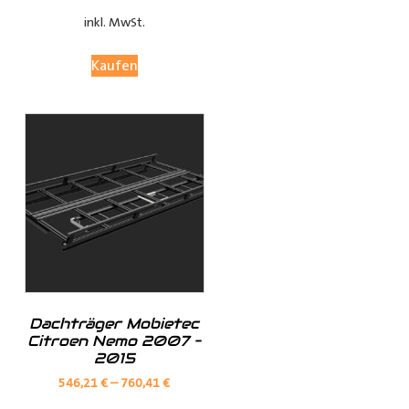
bleibt.
inkl. MwSt.
Anpassungsoptionen:
Kaufen
(je nach Fahrzeugmodell, sind nur die jeweils möglichen
Optionen sichtbar)
Fensterteile:
Ø Fensterloser Laderaum = Im Laderaum sind keine
Fenster vorhanden
Dachträger Mobietec
Ø Fenster im Laderaum = Es sind Fenster in der
Citroen Nemo 2007 –
Schiebtür(en) und in der Heckklappe / Hecktüren, diese
2015
Verkleidungsteile werden dann nicht mitgeliefert
546,21
€
–
760,41
€