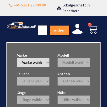
+49 5251 29709 90
Lokalgeschäft in
Über 15 Jahre Er
enheit
Paderborn
0
suchen
Marke
Modell
Baujahr
Antrieb
Länge
Höhe