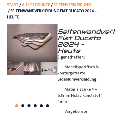
START
/
ALLE PRODUKTE
/
SEITENVERKLEIDUNG
/ SEITENWANDVERKLEIDUNG FIAT DUCATO 2024 –
HEUTE
Seitenwandverk
Fiat Ducato
2024 –
Heute
Eigenschaften:
· Modellspezifisch &
konturgefräste
Laderaumverkleidung
· Materialstärke 4 –
6,5mm Holz / Kunststoff
4mm
· Vorgebohrte