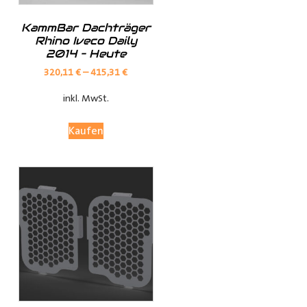
Perfekt geeignet für Handwerker, Kurier- und
KammBar Dachträger
Lieferdienste sowie Transportunternehmen. Unsere
Rhino Iveco Daily
2014 – Heute
Verkleidungen bieten optimalen Schutz für Ihren
Laderaum, wodurch Ihr Fahrzeug länger in Top-Zustand
320,11
€
–
415,31
€
bleibt.
inkl. MwSt.
Anpassungsoptionen:
Kaufen
(je nach Fahrzeugmodell, sind nur die jeweils möglichen
Optionen sichtbar)
Fensterteile:
Ø Fensterloser Laderaum = Im Laderaum sind keine
Fenster vorhanden