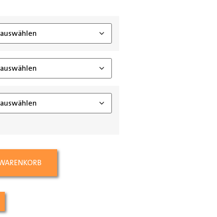
ing_class]
 WARENKORB