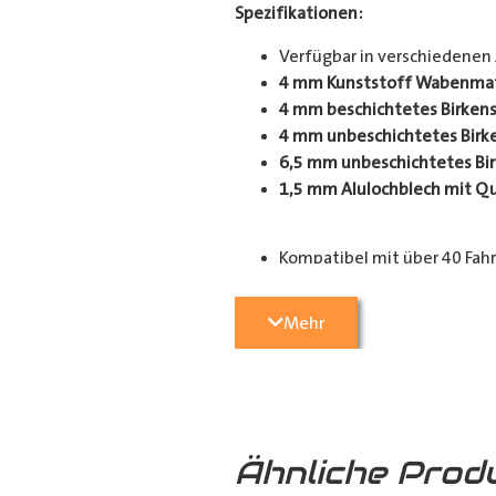
Spezifikationen:
Verfügbar in verschiedenen
4 mm Kunststoff Wabenmate
4 mm beschichtetes Birkens
4 mm unbeschichtetes Birke
6,5 mm unbeschichtetes Bir
1,5 mm Alulochblech mit Q
Kompatibel mit über 40 Fah
Einsatzbereiche:
Mehr
Perfekt geeignet für Handwerker,
Schutz für Ihren Laderaum, wodurc
Anpassungsoptionen:
(je nach Fahrzeugmodell, sind nur
Ähnliche Prod