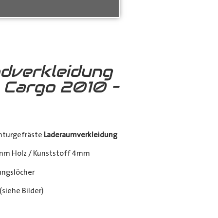
dverkleidung
o Cargo 2010 –
nturgefräste
Laderaumverkleidung
mm Holz / Kunststoff 4mm
ngslöcher
siehe Bilder)