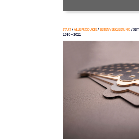
START
/
ALLE PRODUKTE
/
SEITENVERKLEIDUNG
/ SE
2010 – 2022