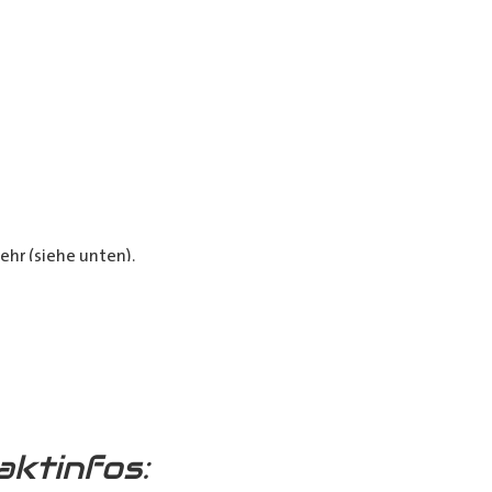
hr (siehe unten).
e Verkleidungen bieten optimalen
aktinfos: