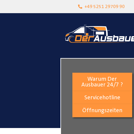
heit
Lokalgeschäft in Paderborn
+49 5251 29709 90
Warum Der
Ausbauer 24/7 ?
Servicehotline
Öffnungszeiten