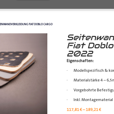
ITENWANDVERKLEIDUNG FIAT DOBLO CARGO
Seitenwan
Fiat Dobl
2022
Eigenschaften:
· Modellspezifisch & ko
· Materialstärke 4 – 6,5
· Vorgebohrte Befestigu
· Inkl. Montagematerial (
117,81
€
–
189,21
€