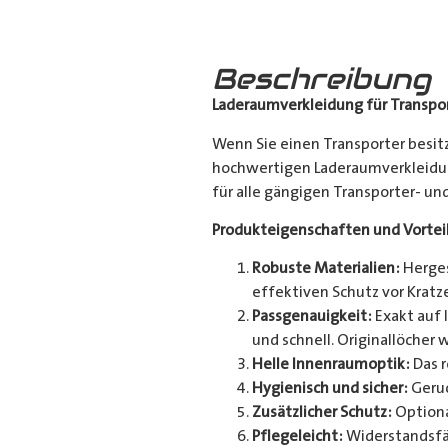
Beschreibung
Laderaumverkleidung für Transpor
Wenn Sie einen Transporter besitz
hochwertigen Laderaumverkleidun
für alle gängigen Transporter- u
Produkteigenschaften und Vortei
Robuste Materialien:
Herges
effektiven Schutz vor Kratze
Passgenauigkeit:
Exakt auf 
und schnell. Originallöcher 
Helle Innenraumoptik:
Das r
Hygienisch und sicher:
Geruc
Zusätzlicher Schutz:
Optiona
Pflegeleicht:
Widerstandsfä