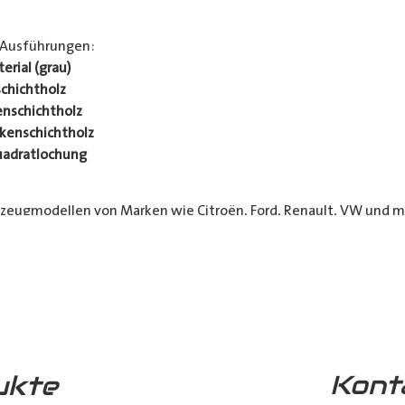
 Ausführungen:
rial (grau)
chichtholz
nschichtholz
kenschichtholz
uadratlochung
rzeugmodellen von Marken wie Citroën, Ford, Renault, VW und me
 Kurier- und Lieferdienste sowie Transportunternehmen. Unser
h Ihr Fahrzeug länger in Top-Zustand bleibt.
 die jeweils möglichen Optionen sichtbar)
Kont
ukte