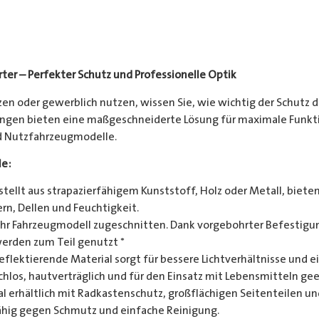
ter – Perfekter Schutz und Professionelle Optik
en oder gewerblich nutzen, wissen Sie, wie wichtig der Schutz d
gen bieten eine maßgeschneiderte Lösung für maximale Funktion
nd Nutzfahrzeugmodelle.
le:
tellt aus strapazierfähigem Kunststoff, Holz oder Metall, biete
rn, Dellen und Feuchtigkeit.
Ihr Fahrzeugmodell zugeschnitten. Dank vorgebohrter Befestigun
werden zum Teil genutzt *
eflektierende Material sorgt für bessere Lichtverhältnisse und
hlos, hautverträglich und für den Einsatz mit Lebensmitteln gee
l erhältlich mit Radkastenschutz, großflächigen Seitenteilen un
hig gegen Schmutz und einfache Reinigung.