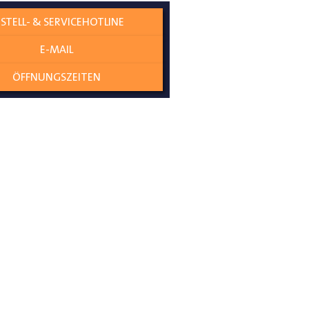
STELL- & SERVICEHOTLINE
E-MAIL
ÖFFNUNGSZEITEN
diese Verkleidungsteile werden
der Seitenwand
e und Türen zu Schützen