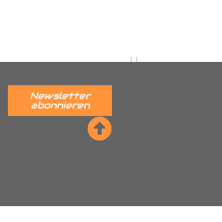
fert
ge
Newsletter
abonnieren
he Sitzreihe mit Trennwand (Bitte