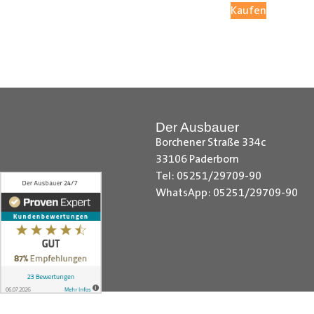
Kaufen
Ø Mit großflächigen Seitenteilen
Ø Ohne Großflächigen Seitenteile
Radkastenschutz
: In Ihrem Lader
Der Ausbauer
Borchener Straße 334c
33106 Paderborn
Tel: 05251/29709-90
Ø Mit werkseitigen Radkastenschu
WhatsApp: 05251/29709-90
Ø Ohne werkseitigen Radkastensc
Kastenwagen mit Doppelkabine:
Ø Mit vorhandener Doppelkabine, d