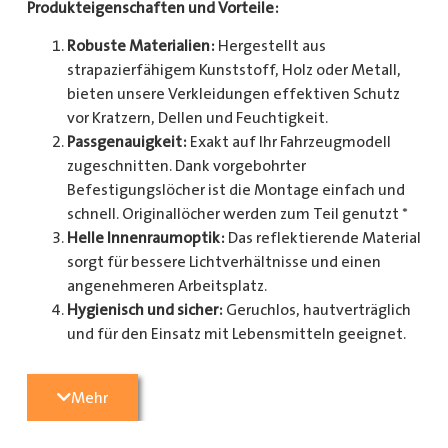
Produkteigenschaften und Vorteile:
Robuste Materialien:
Hergestellt aus
strapazierfähigem Kunststoff, Holz oder Metall,
bieten unsere Verkleidungen effektiven Schutz
vor Kratzern, Dellen und Feuchtigkeit.
Passgenauigkeit:
Exakt auf Ihr Fahrzeugmodell
zugeschnitten. Dank vorgebohrter
Befestigungslöcher ist die Montage einfach und
schnell. Originallöcher werden zum Teil genutzt *
Helle Innenraumoptik:
Das reflektierende Material
sorgt für bessere Lichtverhältnisse und einen
angenehmeren Arbeitsplatz.
Hygienisch und sicher:
Geruchlos, hautverträglich
und für den Einsatz mit Lebensmitteln geeignet.
Zusätzlicher Schutz:
Optional erhältlich mit
Radkastenschutz, großflächigen Seitenteilen und
Mehr
mehr.
Pflegeleicht:
Widerstandsfähig gegen Schmutz