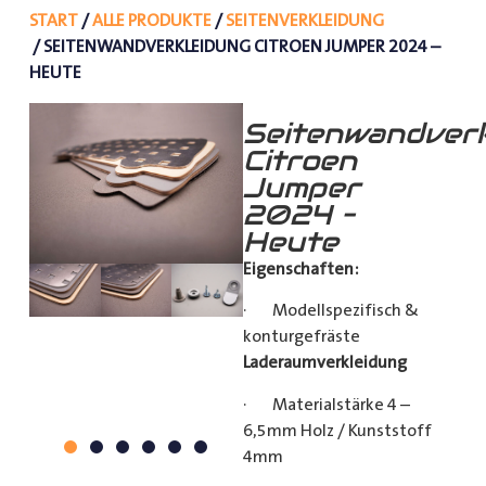
START
/
ALLE PRODUKTE
/
SEITENVERKLEIDUNG
/ SEITENWANDVERKLEIDUNG CITROEN JUMPER 2024 –
HEUTE
Seitenwandverk
Citroen
Jumper
2024 –
Heute
Eigenschaften:
· Modellspezifisch &
konturgefräste
Laderaumverkleidung
· Materialstärke 4 –
6,5mm Holz / Kunststoff
4mm