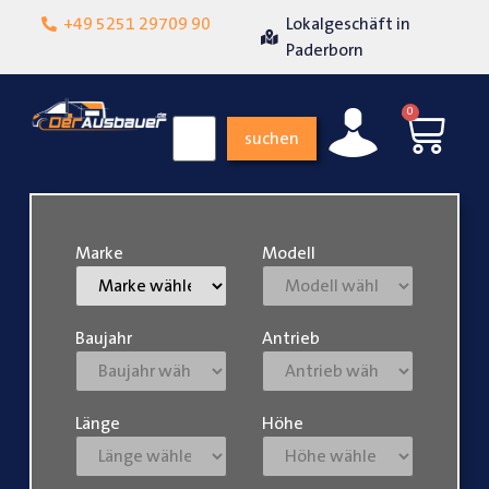
+49 5251 29709 90
Lokalgeschäft in
Über 15 Jahre Er
enheit
Paderborn
0
suchen
Marke
Modell
Baujahr
Antrieb
Länge
Höhe