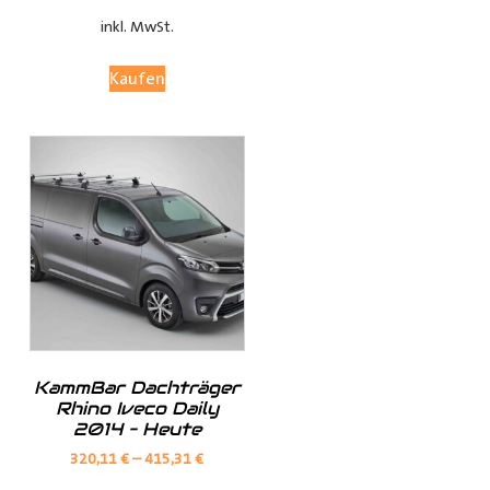
bleibt.
inkl. MwSt.
Anpassungsoptionen:
Kaufen
(je nach Fahrzeugmodell, sind nur die jeweils möglichen
Optionen sichtbar)
Fensterteile:
Ø Fensterloser Laderaum = Im Laderaum sind keine
Fenster vorhanden
KammBar Dachträger
Ø Fenster im Laderaum = Es sind Fenster in der
Rhino Iveco Daily
Schiebtür(en) und in der Heckklappe / Hecktüren, diese
2014 – Heute
Verkleidungsteile werden dann nicht mitgeliefert
320,11
€
–
415,31
€