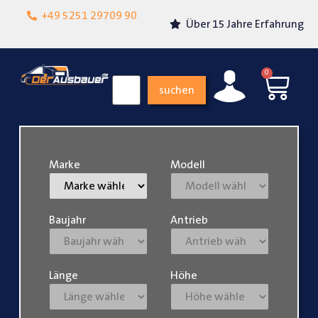
Lokalgeschäft in
+49 5251 29709 90
Über 15 Jahre Erfahrung
Paderborn
0
suchen
Marke
Modell
Baujahr
Antrieb
Länge
Höhe