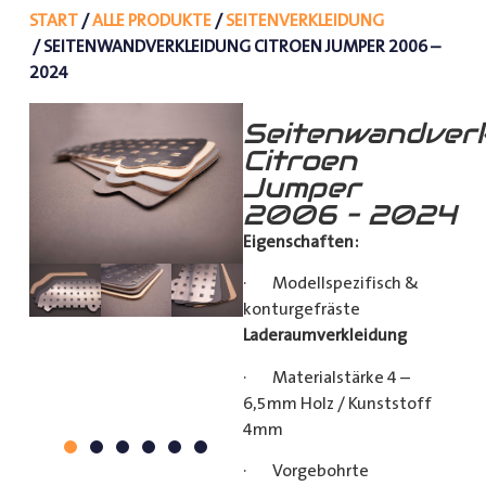
START
/
ALLE PRODUKTE
/
SEITENVERKLEIDUNG
/ SEITENWANDVERKLEIDUNG CITROEN JUMPER 2006 –
2024
Seitenwandverk
Citroen
Jumper
2006 – 2024
Eigenschaften:
· Modellspezifisch &
konturgefräste
Laderaumverkleidung
· Materialstärke 4 –
6,5mm Holz / Kunststoff
4mm
· Vorgebohrte