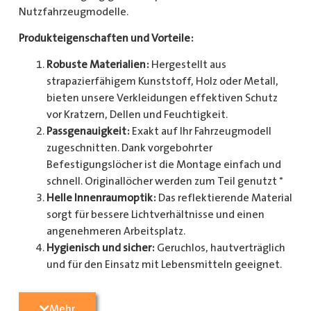
Nutzfahrzeugmodelle.
Produkteigenschaften und Vorteile:
Robuste Materialien:
Hergestellt aus
strapazierfähigem Kunststoff, Holz oder Metall,
bieten unsere Verkleidungen effektiven Schutz
vor Kratzern, Dellen und Feuchtigkeit.
Passgenauigkeit:
Exakt auf Ihr Fahrzeugmodell
zugeschnitten. Dank vorgebohrter
Befestigungslöcher ist die Montage einfach und
schnell. Originallöcher werden zum Teil genutzt *
Helle Innenraumoptik:
Das reflektierende Material
sorgt für bessere Lichtverhältnisse und einen
angenehmeren Arbeitsplatz.
Hygienisch und sicher:
Geruchlos, hautverträglich
und für den Einsatz mit Lebensmitteln geeignet.
Zusätzlicher Schutz:
Optional erhältlich mit
Radkastenschutz, großflächigen Seitenteilen und
Mehr