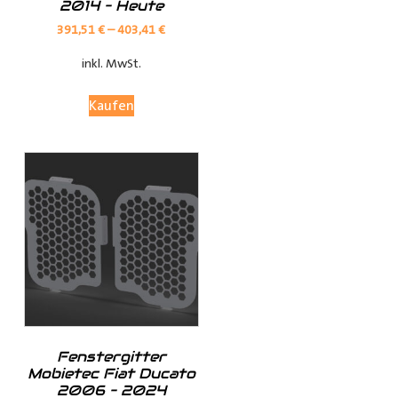
2014 – Heute
Verkleidungen bieten optimalen Schutz für Ihren
Laderaum, wodurch Ihr Fahrzeug länger in Top-Zustand
391,51
€
–
403,41
€
bleibt.
inkl. MwSt.
Anpassungsoptionen:
Kaufen
(je nach Fahrzeugmodell, sind nur die jeweils möglichen
Optionen sichtbar)
Fensterteile:
Ø Fensterloser Laderaum = Im Laderaum sind keine
Fenster vorhanden
Fenstergitter
Ø Fenster im Laderaum = Es sind Fenster in der
Mobietec Fiat Ducato
Schiebtür(en) und in der Heckklappe / Hecktüren, diese
2006 – 2024