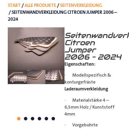
START
/
ALLE PRODUKTE
/
SEITENVERKLEIDUNG
/ SEITENWANDVERKLEIDUNG CITROEN JUMPER 2006 –
2024
Seitenwandverk
Citroen
Jumper
2006 – 2024
Eigenschaften:
· Modellspezifisch &
konturgefräste
Laderaumverkleidung
· Materialstärke 4 –
6,5mm Holz / Kunststoff
4mm
· Vorgebohrte