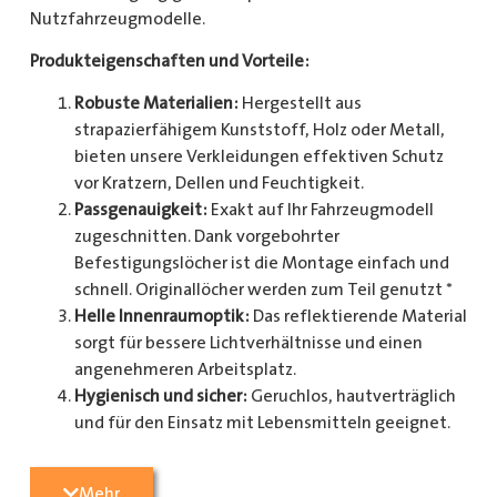
Nutzfahrzeugmodelle.
Produkteigenschaften und Vorteile:
Robuste Materialien:
Hergestellt aus
strapazierfähigem Kunststoff, Holz oder Metall,
bieten unsere Verkleidungen effektiven Schutz
vor Kratzern, Dellen und Feuchtigkeit.
Passgenauigkeit:
Exakt auf Ihr Fahrzeugmodell
zugeschnitten. Dank vorgebohrter
Befestigungslöcher ist die Montage einfach und
schnell. Originallöcher werden zum Teil genutzt *
Helle Innenraumoptik:
Das reflektierende Material
sorgt für bessere Lichtverhältnisse und einen
angenehmeren Arbeitsplatz.
Hygienisch und sicher:
Geruchlos, hautverträglich
und für den Einsatz mit Lebensmitteln geeignet.
Zusätzlicher Schutz:
Optional erhältlich mit
Radkastenschutz, großflächigen Seitenteilen und
Mehr