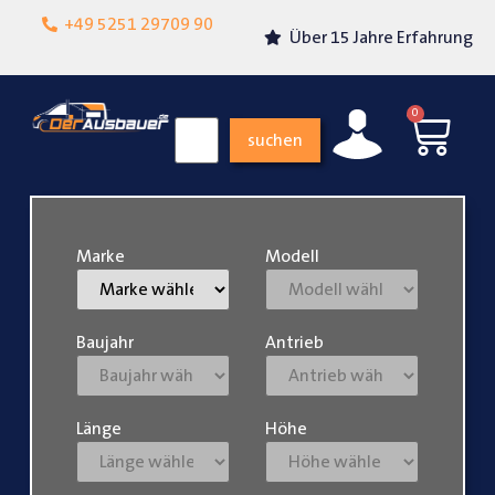
Lokalgeschäft in
+49 5251 29709 90
Über 15 Jahre Erfahrung
Paderborn
0
suchen
Marke
Modell
Baujahr
Antrieb
Länge
Höhe