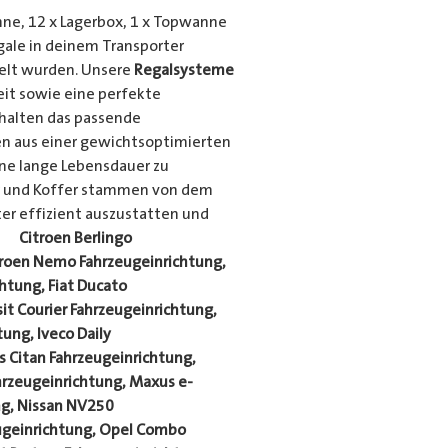
ne, 12 x Lagerbox, 1 x Topwanne
gale in deinem Transporter
kelt wurden. Unsere
Regalsysteme
eit sowie eine perfekte
thalten das passende
n aus einer gewichtsoptimierten
eine lange Lebensdauer zu
r und Koffer stammen von dem
er effizient auszustatten und
er
Citroen Berlingo
troen Nemo Fahrzeugeinrichtung,
htung, Fiat Ducato
sit Courier Fahrzeugeinrichtung,
ung, Iveco Daily
 Citan Fahrzeugeinrichtung,
hrzeugeinrichtung, Maxus e-
ng, Nissan NV250
eugeinrichtung, Opel Combo