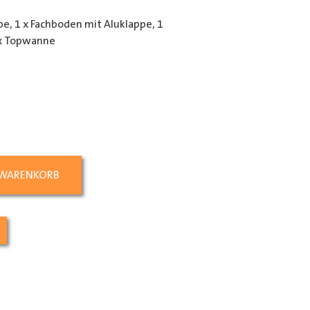
e, 1 x Fachboden mit Aluklappe, 1
 x Topwanne
ing_class]
 WARENKORB