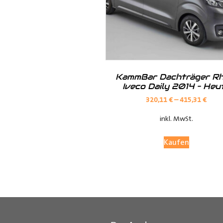
KammBar Dachträger Rh
Iveco Daily 2014 – Heu
320,11
€
–
415,31
€
inkl. MwSt.
Kaufen