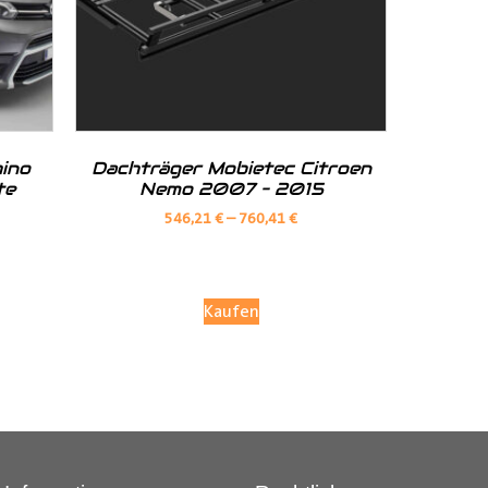
ino
Dachträger Mobietec Citroen
te
Nemo 2007 – 2015
546,21
€
–
760,41
€
Kaufen