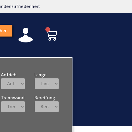
undenzufriedenheit
Lokalgeschäft in Paderb
0
chen
Antrieb
Länge
Trennwand
Bereifung