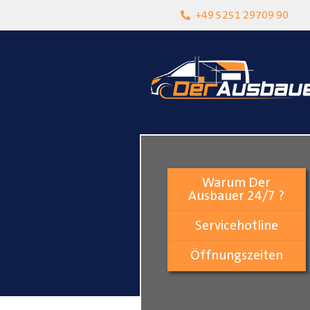
born
Über 15 Jahre Erfahrung
+49 5251 29709 90
Warum Der
Ausbauer 24/7 ?
Servicehotline
Öffnungszeiten