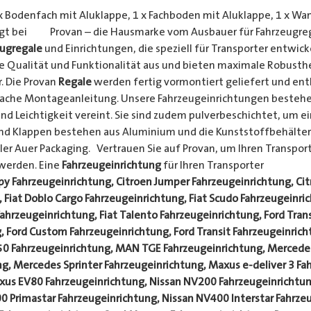
Bodenfach mit Aluklappe, 1 x Fachboden mit Aluklappe, 1 x Wan
egt bei Provan – die Hausmarke vom Ausbauer für Fahrzeugre
eugregale
und Einrichtungen, die speziell für Transporter entwic
e Qualität und Funktionalität aus und bieten maximale Robusth
r. Die Provan
Regale
werden fertig vormontiert geliefert und en
ache Montageanleitung. Unsere Fahrzeugeinrichtungen bestehe
 und Leichtigkeit vereint. Sie sind zudem pulverbeschichtet, um 
nd Klappen bestehen aus Aluminium und die Kunststoffbehälte
r Auer Packaging. Vertrauen Sie auf Provan, um Ihren Transport
werden. Eine
Fahrzeugeinrichtung
für Ihren Transport
py Fahrzeugeinrichtung, Citroen Jumper Fahrzeugeinrichtung, Ci
 Fiat Doblo Cargo Fahrzeugeinrichtung, Fiat Scudo Fahrzeugeinric
Fahrzeugeinrichtung, Fiat Talento Fahrzeugeinrichtung, Ford Tran
 Ford Custom Fahrzeugeinrichtung, Ford Transit Fahrzeugeinricht
50 Fahrzeugeinrichtung, MAN TGE Fahrzeugeinrichtung, Mercedes
g, Mercedes Sprinter Fahrzeugeinrichtung, Maxus e-deliver 3 Fa
axus EV80 Fahrzeugeinrichtung, Nissan NV200 Fahrzeugeinrichtu
0 Primastar Fahrzeugeinrichtung, Nissan NV400 Interstar Fahrz