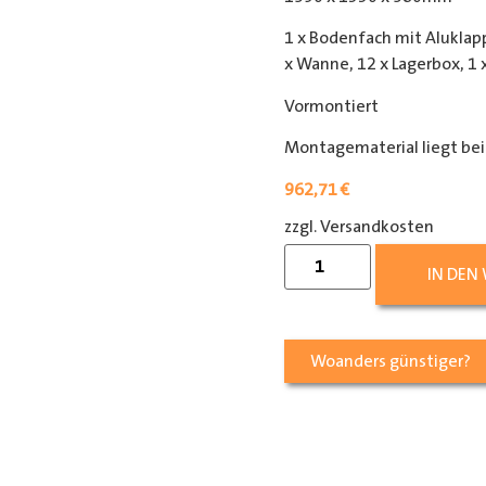
1 x Bodenfach mit Aluklapp
x Wanne, 12 x Lagerbox, 1
Vormontiert
Montagematerial liegt bei
962,71
€
zzgl. Versandkosten
[shipp
IN DEN
Woanders günstiger?