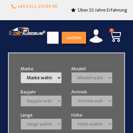
Lokalgeschäft in
+49 5251 29709 90
Über 15 Jahre Erfahrung
Paderborn
0
suchen
Marke
Modell
Baujahr
Antrieb
Länge
Höhe