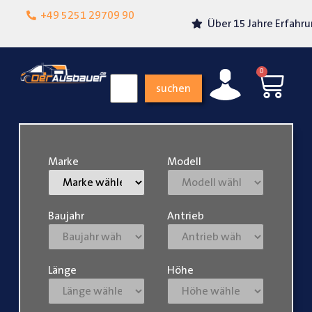
Lokalgeschäft in
+49 5251 29709 90
Über 15 Jahre Erfahrung
Paderborn
0
suchen
Marke
Modell
Baujahr
Antrieb
Länge
Höhe