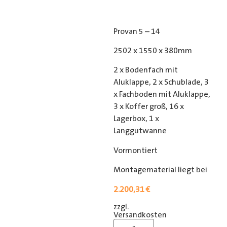
Provan 5 – 14
2502 x 1550 x 380mm
2 x Bodenfach mit
Aluklappe, 2 x Schublade, 3
x Fachboden mit Aluklappe,
3 x Koffer groß, 16 x
Lagerbox, 1 x
Langgutwanne
Vormontiert
Montagematerial liegt bei
2.200,31
€
zzgl.
[shipping_class]
Versandkosten