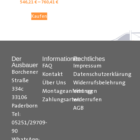
546,21
€
–
760,41
€
Kaufen
Der
Informationen
Rechtliches
Ausbauer
FAQ
Impressum
Borchener
Kontakt
Datenschutzerklärung
Straße
Über Uns
Widerrufsbelehrung
334c
Montageanleitungen
Vertrag
33106
Zahlungsarten
widerrufen
Paderborn
AGB
Tel:
05251/29709-
90
WhatsApp: