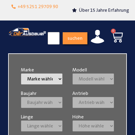
Lokalgeschäft in
+49 5251 29709 90
Über 15 Jahre Erfahrung
Paderborn
0
suchen
Marke
Modell
Baujahr
Antrieb
Länge
Höhe