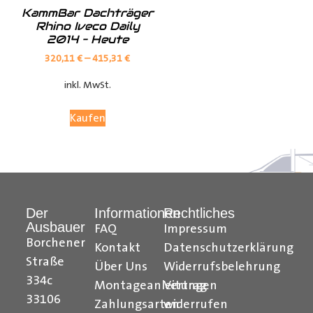
KammBar Dachträger
Rhino Iveco Daily
2014 – Heute
320,11
€
–
415,31
€
inkl. MwSt.
Kaufen
Der
Informationen
Rechtliches
Ausbauer
FAQ
Impressum
Borchener
Kontakt
Datenschutzerklärung
Straße
Über Uns
Widerrufsbelehrung
334c
Montageanleitungen
Vertrag
33106
Zahlungsarten
widerrufen