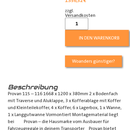
1.556,52
€
zzgl.
[shipping_class]
Versandkosten
IN DEN WARENKORB
Woanders günstiger?
Beschreibung
Provan 115 – 116 1668 x 1200 x 380mm 2 x Bodenfach
mit Traverse und Aluklappe, 3 x Kofferablage mit Koffer
und Kleinteilekoffer, 4 x Koffer, 6 x Lagerbox, 1 x Wanne,
1 x Langgutwanne Vormontiert Montagematerial liegt
bei Provan – die Hausmarke vom Ausbauer für
Fahrzeugregale in deinem Transporter Provan bietet