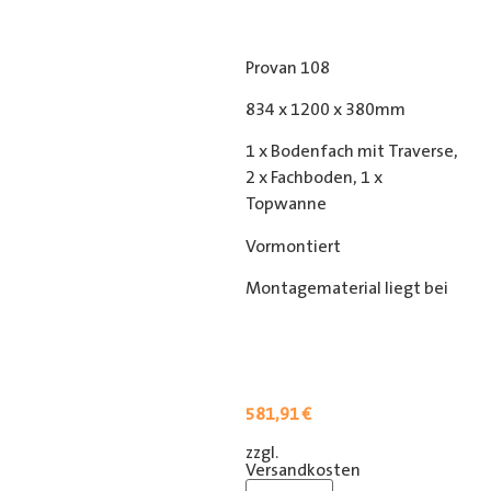
Provan 108
834 x 1200 x 380mm
1 x Bodenfach mit Traverse,
2 x Fachboden, 1 x
Topwanne
Vormontiert
Montagematerial liegt bei
581,91
€
zzgl.
[shipping_class]
Versandkosten