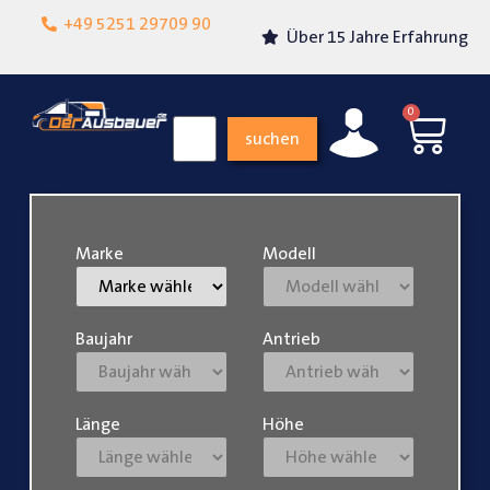
Lokalgeschäft in
+49 5251 29709 90
Über 15 Jahre Erfahrung
Paderborn
0
suchen
Marke
Modell
Baujahr
Antrieb
Länge
Höhe