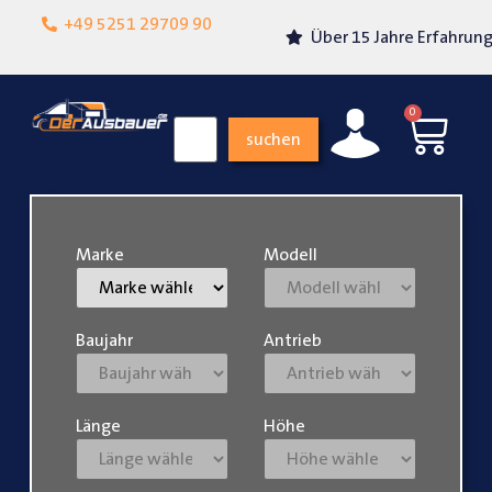
Lokalgeschäft in
+49 5251 29709 90
Über 15 Jahre Erfahrung
Paderborn
0
suchen
Marke
Modell
Baujahr
Antrieb
Länge
Höhe