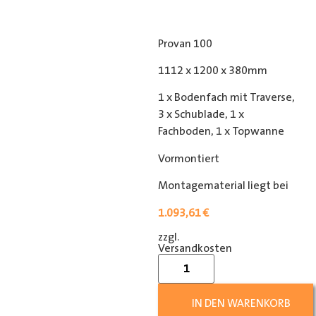
Provan 100
1112 x 1200 x 380mm
1 x Bodenfach mit Traverse,
3 x Schublade, 1 x
Fachboden, 1 x Topwanne
Vormontiert
Montagematerial liegt bei
1.093,61
€
zzgl.
[shipping_class]
Versandkosten
IN DEN WARENKORB