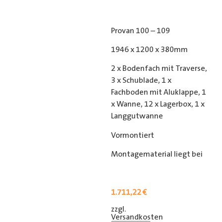
Provan 100 – 109
1946 x 1200 x 380mm
2 x Bodenfach mit Traverse,
3 x Schublade, 1 x
Fachboden mit Aluklappe, 1
x Wanne, 12 x Lagerbox, 1 x
Langgutwanne
Vormontiert
Montagematerial liegt bei
1.711,22
€
zzgl.
[shipping_class]
Versandkosten