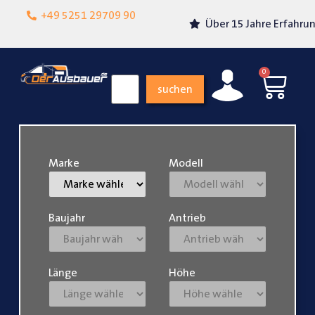
Lokalgeschäft in
+49 5251 29709 90
Über 15 Jahre Erfahrung
Paderborn
0
suchen
Marke
Modell
Baujahr
Antrieb
Länge
Höhe