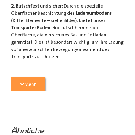
2. Rutschfest und sicher:
Durch die spezielle
Oberflächenbeschichtung des
Laderaumbodens
(Riffel Elemente – siehe Bilder), bietet unser
Transporter Boden
eine rutschhemmende
Oberfläche, die ein sicheres Be- und Entladen
garantiert. Dies ist besonders wichtig, um Ihre Ladung
vor unerwünschten Bewegungen während des
Transports zu schützen.
3. Passgenauigkeit:
Unser
Transporter Boden
wird
Mehr
präzise konturgefräst, um perfekt in Ihren
Transporter
zu passen. Die einfache 1-Mann Montage
sorgt dafür, dass sie ihr Fahrzeug in kürzester Zeit
wieder einsatzbereit haben. (Zurrmulden aus Metall
und Befestigungsmaterial liegen den Böden als
Montagezubehör bei)
Ähnliche