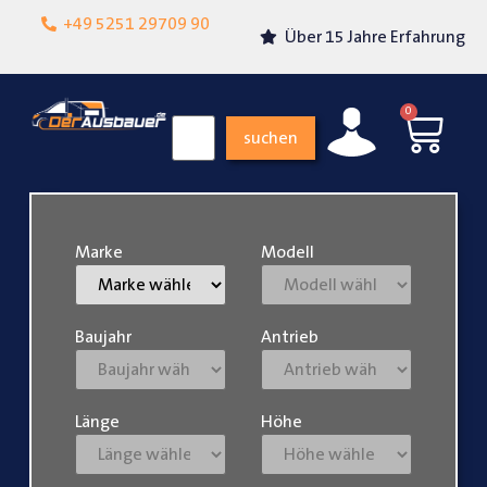
Lokalgeschäft in
+49 5251 29709 90
Über 15 Jahre Erfahrung
Paderborn
0
suchen
Marke
Modell
Baujahr
Antrieb
Länge
Höhe