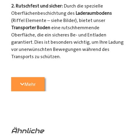
2. Rutschfest und sicher:
Durch die spezielle
Oberflächenbeschichtung des
Laderaumbodens
(Riffel Elemente – siehe Bilder), bietet unser
Transporter Boden
eine rutschhemmende
Oberfläche, die ein sicheres Be- und Entladen
garantiert. Dies ist besonders wichtig, um Ihre Ladung
vor unerwünschten Bewegungen während des
Transports zu schützen.
3. Passgenauigkeit:
Unser
Transporter Boden
wird
Mehr
präzise konturgefräst, um perfekt in Ihren
Transporter
zu passen. Die einfache 1-Mann Montage
sorgt dafür, dass sie ihr Fahrzeug in kürzester Zeit
wieder einsatzbereit haben. (Zurrmulden aus Metall
und Befestigungsmaterial liegen den Böden als
Montagezubehör bei)
Ähnliche