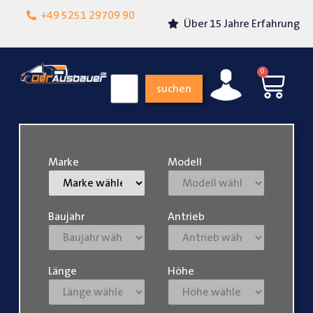
Lokalgeschäft in
+49 5251 29709 90
Über 15 Jahre Erfahrung
Paderborn
0
suchen
Marke
Modell
Baujahr
Antrieb
Länge
Höhe