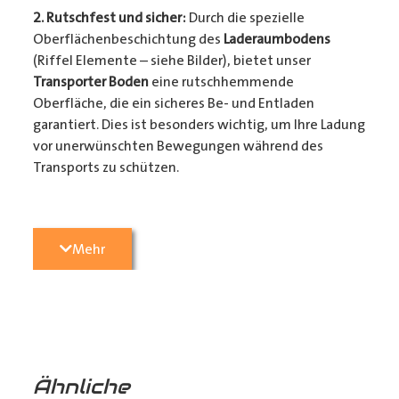
2. Rutschfest und sicher:
Durch die spezielle
Oberflächenbeschichtung des
Laderaumbodens
(Riffel Elemente – siehe Bilder), bietet unser
Transporter Boden
eine rutschhemmende
Oberfläche, die ein sicheres Be- und Entladen
garantiert. Dies ist besonders wichtig, um Ihre Ladung
vor unerwünschten Bewegungen während des
Transports zu schützen.
3. Passgenauigkeit:
Unser
Transporter Boden
wird
Mehr
präzise konturgefräst, um perfekt in Ihren
Transporter
zu passen. Die einfache 1-Mann Montage
sorgt dafür, dass sie ihr Fahrzeug in kürzester Zeit
wieder einsatzbereit haben. (Zurrmulden aus Metall
und Befestigungsmaterial liegen den Böden als
Montagezubehör bei)
Ähnliche