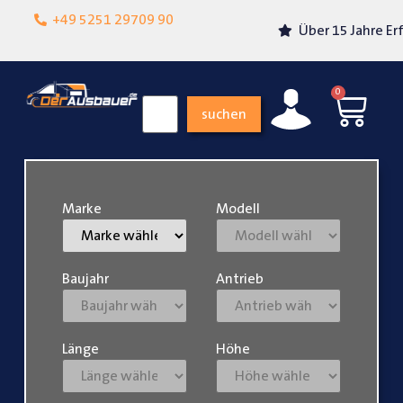
Lokalgeschäft in
+49 5251 29709 90
Über 15 Jahre Erfahrung
Paderborn
0
suchen
Marke
Modell
Baujahr
Antrieb
Länge
Höhe