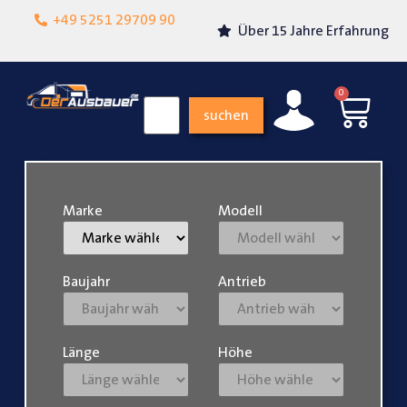
Lokalgeschäft in
+49 5251 29709 90
Über 15 Jahre Erfahrung
Paderborn
0
suchen
Marke
Modell
Baujahr
Antrieb
Länge
Höhe