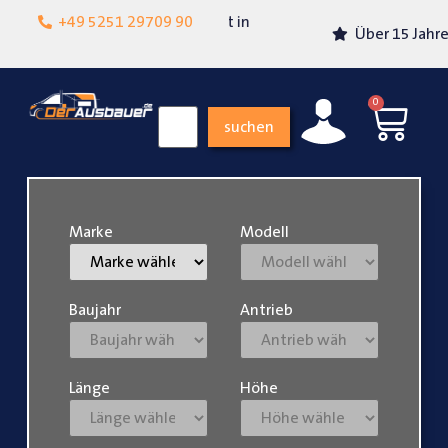
Lokalgeschäft in
+49 5251 29709 90
Über 15 Jahre Erfahrung
Paderborn
0
suchen
Marke
Modell
Baujahr
Antrieb
Länge
Höhe