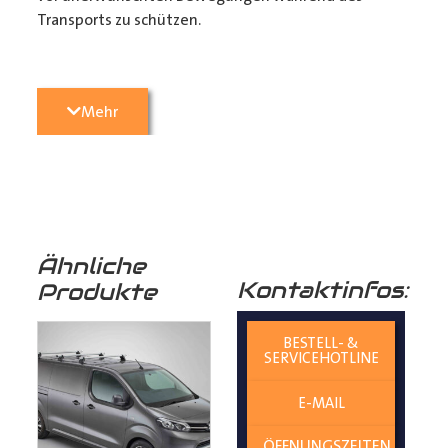
Transports zu schützen.
3. Passgenauigkeit:
Unser
Transporter Boden
wird
Mehr
präzise konturgefräst, um perfekt in Ihren
Transporter
zu passen. Die einfache 1-Mann Montage
sorgt dafür, dass sie ihr Fahrzeug in kürzester Zeit
wieder einsatzbereit haben. (Zurrmulden aus Metall
und Befestigungsmaterial liegen den Böden als
Montagezubehör bei)
Ähnliche
Kontaktinfos:
Produkte
4. Langlebigkeit:
Birkenschichtholz ist von Natur aus
resistent gegen Feuchtigkeit und Pilze, was
BESTELL- &
SERVICEHOTLINE
die Lebensdauer Ihres
Laderaumbodens
verlängert
und Ihren
E-MAIL
Transporter
vor unerwünschten Schäden schützt.
ÖFFNUNGSZEITEN