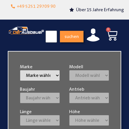
Lokalgeschäft in
+49 5251 29709 90
Über 15 Jahre Erfahrung
Paderborn
0
suchen
Marke
Modell
Baujahr
Antrieb
Länge
Höhe