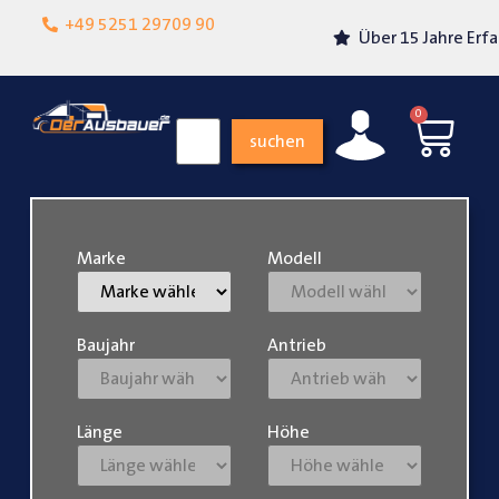
Lokalgeschäft in
+49 5251 29709 90
Über 15 Jahre Erfahrung
Paderborn
0
suchen
Marke
Modell
Baujahr
Antrieb
Länge
Höhe