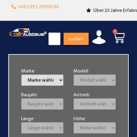
Lokalgeschäft in
+49 5251 29709 90
Über 15 Jahre Erfahrung
Paderborn
0
suchen
Marke
Modell
Baujahr
Antrieb
Länge
Höhe