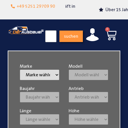
Lokalgeschäft in
+49 5251 29709 90
Über 15 Jahre Erfahrung
Paderborn
0
suchen
Marke
Modell
Baujahr
Antrieb
Länge
Höhe