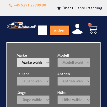
Lokalgeschäft in
+49 5251 29709 90
Über 15 Jahre Erfahrung
Paderborn
0
suchen
Marke
Modell
Baujahr
Antrieb
Länge
Höhe