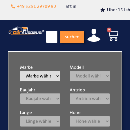
Lokalgeschäft in
+49 5251 29709 90
Über 15 Jahre Erfahrung
Paderborn
0
suchen
Marke
Modell
Baujahr
Antrieb
Länge
Höhe