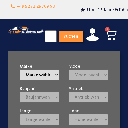
Lokalgeschäft in
+49 5251 29709 90
Über 15 Jahre Erfahrung
Paderborn
0
suchen
Marke
Modell
Baujahr
Antrieb
Länge
Höhe