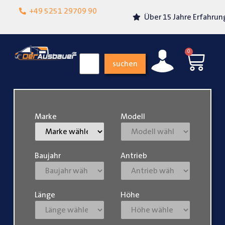
Lokalgeschäft in
+49 5251 29709 90
Über 15 Jahre Erfahrung
Paderborn
0
suchen
Marke
Modell
Baujahr
Antrieb
Länge
Höhe