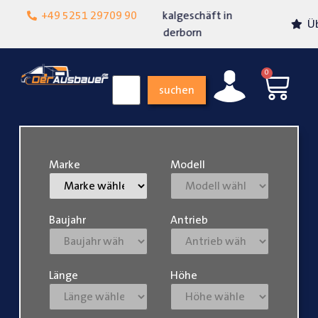
Lokalgeschäft in
+49 5251 29709 90
Über 15 Jahre Erfahrung
Paderborn
0
suchen
Marke
Modell
Baujahr
Antrieb
Länge
Höhe