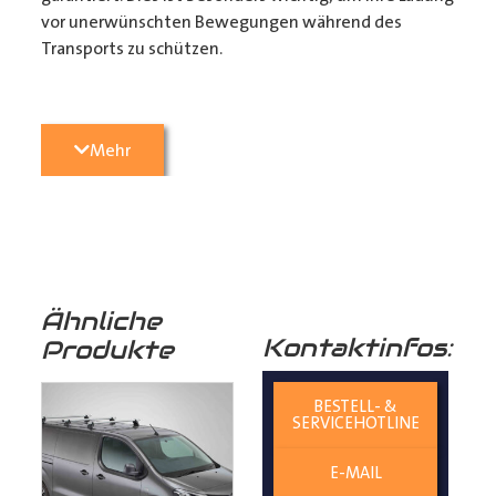
vor unerwünschten Bewegungen während des
Transports zu schützen.
3. Passgenauigkeit:
Unser
Transporter Boden
wird
Mehr
präzise konturgefräst, um perfekt in Ihren
Transporter
zu passen. Die einfache 1-Mann Montage
sorgt dafür, dass sie ihr Fahrzeug in kürzester Zeit
wieder einsatzbereit haben. (Zurrmulden aus Metall
und Befestigungsmaterial liegen den Böden als
Montagezubehör bei)
Ähnliche
Kontaktinfos:
Produkte
4. Langlebigkeit:
Birkenschichtholz ist von Natur aus
resistent gegen Feuchtigkeit und Pilze, was
BESTELL- &
SERVICEHOTLINE
die Lebensdauer Ihres
Laderaumbodens
verlängert
und Ihren
E-MAIL