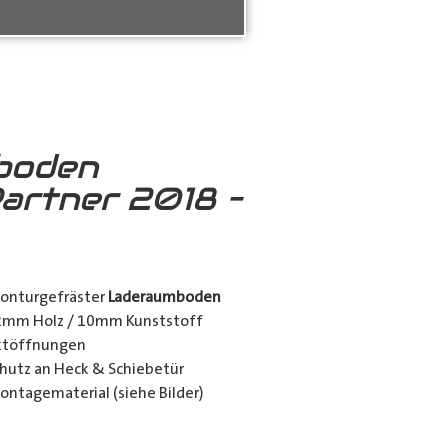
boden
artner 2018 –
konturgefräster
Laderaumboden
12mm Holz / 10mm Kunststoff
nktöffnungen
utz an Heck & Schiebetür
ontagematerial (siehe Bilder)