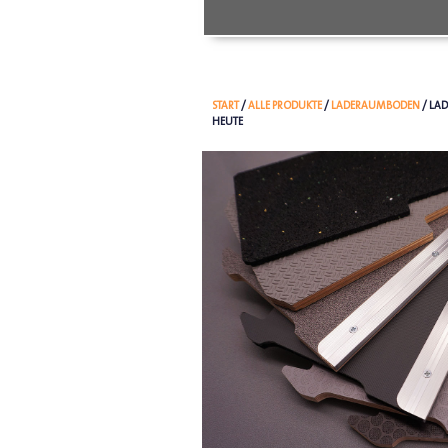
START
/
ALLE PRODUKTE
/
LADERAUMBODEN
/ LA
HEUTE