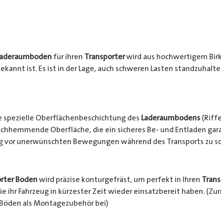
Laderaumboden
für ihren
Transporter
wird aus hochwertigem Birke
ekannt ist. Es ist in der Lage, auch schweren Lasten standzuhalt
e spezielle Oberflächenbeschichtung des
Laderaumbodens
(Riffe
chhemmende Oberfläche, die ein sicheres Be- und Entladen garan
ng vor unerwünschten Bewegungen während des Transports zu s
rter Boden
wird präzise konturgefräst, um perfekt in Ihren
Trans
e ihr Fahrzeug in kürzester Zeit wieder einsatzbereit haben. (Z
 Böden als Montagezubehör bei)