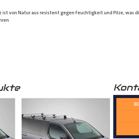
 ist von Natur aus resistent gegen Feuchtigkeit und Pilze, was d
hren
häden schützt. Zusätzlich wird das Holz durch die rutschhemm
r funktional, sondern auch optisch sehr ansprechend. Unser
Lade
professionelle Optik.
Kont
ukte
 verwendete Holz stammt aus nachhaltiger Forstwirtschaft, was 
n Zukunft beiträgt.
BE
 Wechselfalzverbindung ist so konstruiert, dass die einzelnen H
Madenschrauben miteinander im
Laderaum
verschraubt werden. Di