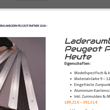
DERAUMBODEN PEUGEOT PARTNER 2018 –
Laderaum
Peugeot P
Heute
Eigenschaften:
Modellspezifisch & 
Materialstärke 9 – 
Eingefräste Zurrpu
Aluminium Kantensch
Inkl. Zurrmulden & M
189,21
€
–
391,51
€