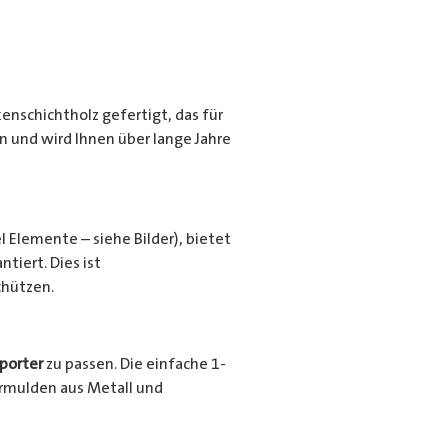
nschichtholz gefertigt, das für
en und wird Ihnen über lange Jahre
l Elemente – siehe Bilder), bietet
tiert. Dies ist
chützen.
porter
zu passen. Die einfache 1-
urrmulden aus Metall und