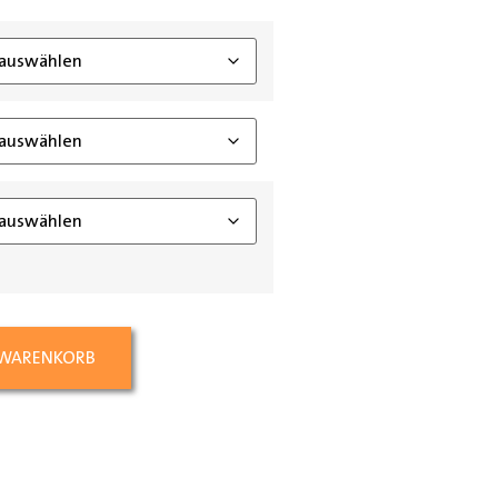
ing_class]
 WARENKORB