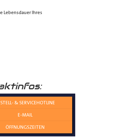
ie Lebensdauer Ihres
ende Beschichtung nochmals
raumboden
verleiht Ihrem
aktinfos:
nicht nur die Umwelt schützt,
STELL- & SERVICEHOTLINE
E-MAIL
olzplatten perfekt
ÖFFNUNGSZEITEN
es gewährleistet eine