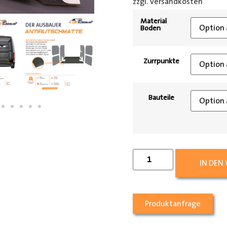
zzgl. Versandkosten
[shipp
Material
Boden
Zurrpunkte
Bauteile
IN DEN
Produktanfrage