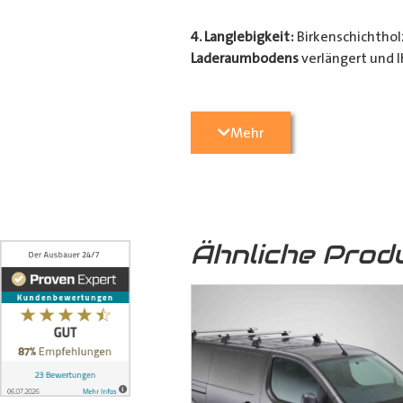
4. Langlebigkeit:
Birkenschichtholz
Laderaumbodens
verlängert und I
Transporter
vor unerwünschten Sc
geschützt.
Mehr
5. Optische Aufwertung:
Nicht nu
Transporter
eine hochwertige und 
Ähnliche Prod
6. Umweltfreundlich:
Das von uns
sondern auch zu einer nachhaltige
7. Formschlüssige Verbindung:
Die
ineinandergreifen und mittels 