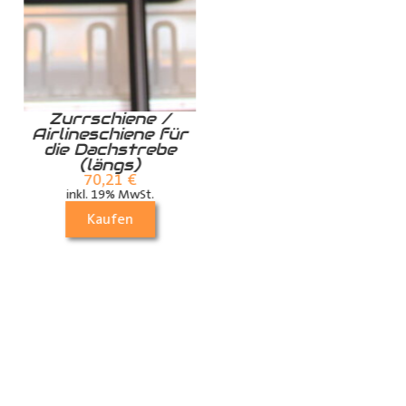
Zurrschiene /
Spannstange L
Airlineschiene für
129,71
€
die Dachstrebe
inkl. 19% MwSt.
(längs)
Kaufen
70,21
€
inkl. 19% MwSt.
Kaufen