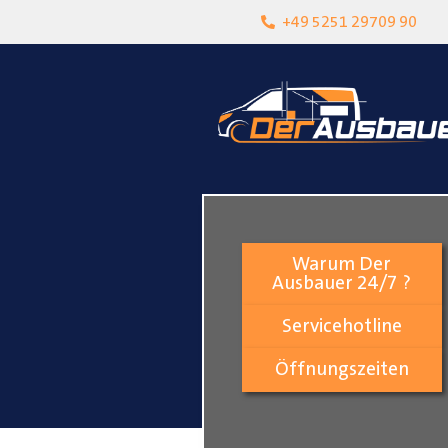
born
Über 15 Jahre Erfahrung
+49 5251 29709 90
Warum Der
Ausbauer 24/7 ?
Servicehotline
Öffnungszeiten