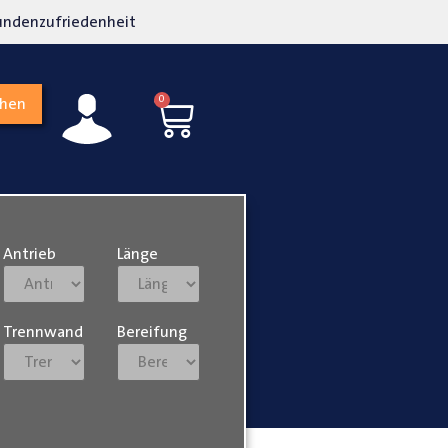
undenzufriedenheit
Lokalgeschäft in Paderb
0
chen
Antrieb
Länge
Trennwand
Bereifung