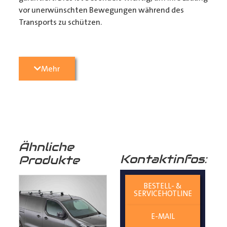
vor unerwünschten Bewegungen während des
Transports zu schützen.
3. Passgenauigkeit:
Unser
Transporter Boden
wird
Mehr
präzise konturgefräst, um perfekt in Ihren
Transporter
zu passen. Die einfache 1-Mann Montage
sorgt dafür, dass sie ihr Fahrzeug in kürzester Zeit
wieder einsatzbereit haben. (Zurrmulden aus Metall
und Befestigungsmaterial liegen den Böden als
Montagezubehör bei)
Ähnliche
Kontaktinfos:
Produkte
4. Langlebigkeit:
Birkenschichtholz ist von Natur aus
resistent gegen Feuchtigkeit und Pilze, was
BESTELL- &
SERVICEHOTLINE
die Lebensdauer Ihres
Laderaumbodens
verlängert
und Ihren
E-MAIL