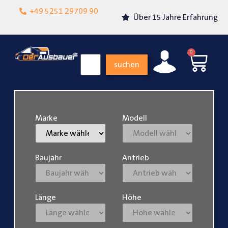
Lokalgeschäft in
+49 5251 29709 90
Über 15 Jahre Erfahrung
Paderborn
0
suchen
Marke
Modell
Baujahr
Antrieb
Länge
Höhe